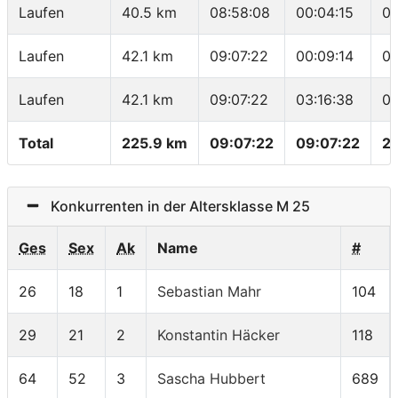
Laufen
40.5 km
08:58:08
00:04:15
03
Laufen
42.1 km
09:07:22
00:09:14
05
Laufen
42.1 km
09:07:22
03:16:38
04
Total
225.9 km
09:07:22
09:07:22
2
Konkurrenten in der Altersklasse M 25
Ges
Sex
Ak
Name
#
26
18
1
Sebastian Mahr
104
29
21
2
Konstantin Häcker
118
64
52
3
Sascha Hubbert
689