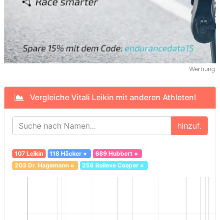
Werbung
Vergleiche Vitali Leikin mit anderen Athleten!
hinzuf.
107 Leikin
118 Häcker
×
689 Hubbert
×
203 Dr. Hagemann
×
256 Boileve Cooper
×