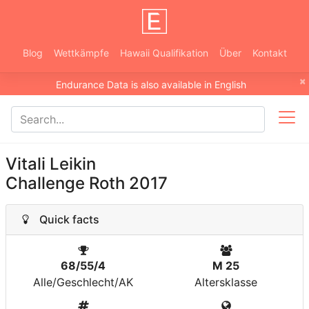
Blog
Wettkämpfe
Hawaii Qualifikation
Über
Kontakt
×
Endurance Data is also available in English
Vitali Leikin
Challenge Roth 2017
Quick facts
68/55/4
M 25
Alle/Geschlecht/AK
Altersklasse