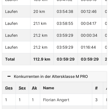
Laufen
20 km
03:54:38
00:12:46
0
Laufen
21.1 km
03:58:55
00:04:17
0
Laufen
21.2 km
03:59:29
00:00:34
0
Laufen
21.2 km
03:59:29
01:16:44
0
Total
112.9 km
03:59:29
03:59:29
2
Konkurrenten in der Altersklasse M PRO
Ges
Sex
Ak
Name
#
A
1
1
1
Florian Angert
3
M