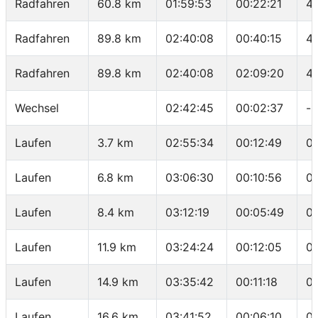
Radfahren
60.8 km
01:59:53
00:22:21
4
Radfahren
89.8 km
02:40:08
00:40:15
4
Radfahren
89.8 km
02:40:08
02:09:20
41
Wechsel
02:42:45
00:02:37
-
Laufen
3.7 km
02:55:34
00:12:49
0
Laufen
6.8 km
03:06:30
00:10:56
03
Laufen
8.4 km
03:12:19
00:05:49
0
Laufen
11.9 km
03:24:24
00:12:05
0
Laufen
14.9 km
03:35:42
00:11:18
0
Laufen
16.6 km
03:41:52
00:06:10
0