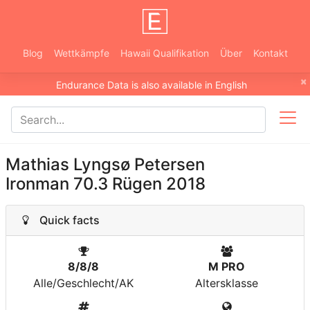
Blog
Wettkämpfe
Hawaii Qualifikation
Über
Kontakt
×
Endurance Data is also available in English
Mathias Lyngsø Petersen
Ironman 70.3 Rügen 2018
Quick facts
8/8/8
M PRO
Alle/Geschlecht/AK
Altersklasse