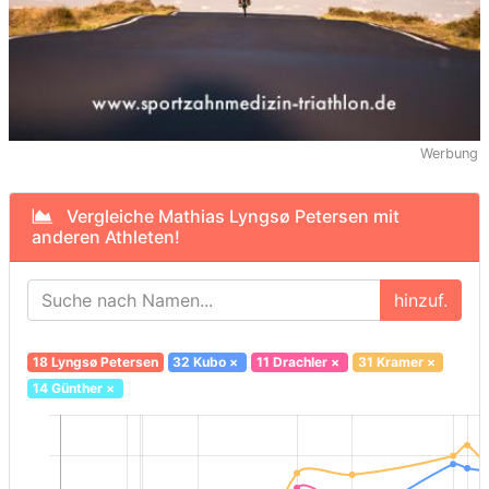
Werbung
Vergleiche Mathias Lyngsø Petersen mit
anderen Athleten!
hinzuf.
18 Lyngsø Petersen
32 Kubo
×
11 Drachler
×
31 Kramer
×
14 Günther
×