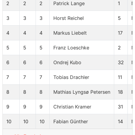
2
2
2
Patrick Lange
1
M
3
3
3
Horst Reichel
5
M
4
4
4
Markus Liebelt
17
M
5
5
5
Franz Loeschke
2
M
6
6
6
Ondrej Kubo
32
M
7
7
7
Tobias Drachler
11
M
8
8
8
Mathias Lyngsø Petersen
18
M
9
9
9
Christian Kramer
31
M
10
10
10
Fabian Günther
14
M