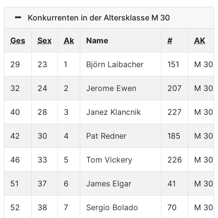
Konkurrenten in der Altersklasse M 30
Ges
Sex
Ak
Name
#
AK
29
23
1
Björn Laibacher
151
M 30
32
24
2
Jerome Ewen
207
M 30
40
28
3
Janez Klancnik
227
M 30
42
30
4
Pat Redner
185
M 30
46
33
5
Tom Vickery
226
M 30
51
37
6
James Elgar
41
M 30
52
38
7
Sergio Bolado
70
M 30