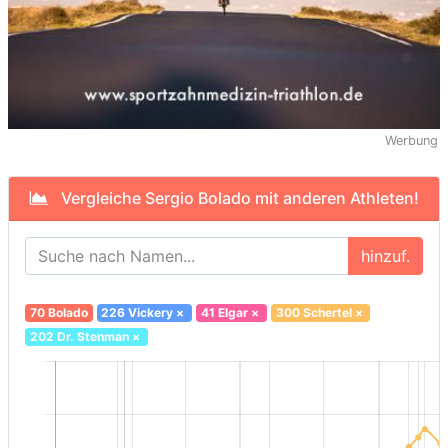
Werbung
Vergleiche Sergio Bolado mit anderen Athleten!
hinzuf.
70 Bolado
226 Vickery
×
41 Elgar
×
300 Schertel
×
202 Dr. Stenman
×