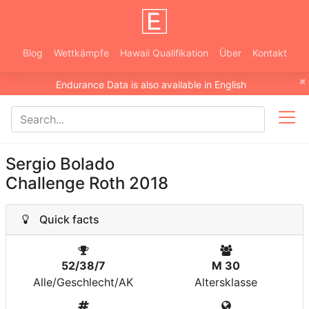
Blog
Wettkämpfe
Hawaii Qualifikation
Über
Kontakt
×
Endurance Data is also available in English
Sergio Bolado
Challenge Roth 2018
Quick facts
52/38/7
M 30
Alle/Geschlecht/AK
Altersklasse