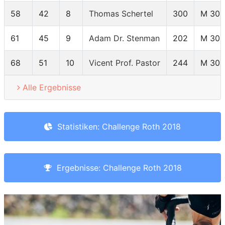
58
42
8
Thomas Schertel
300
M 30
61
45
9
Adam Dr. Stenman
202
M 30
68
51
10
Vicent Prof. Pastor
244
M 30
Alle Ergebnisse
Statistiken: Challenge Roth 2018
Ergebnisse: Challenge Roth 2018