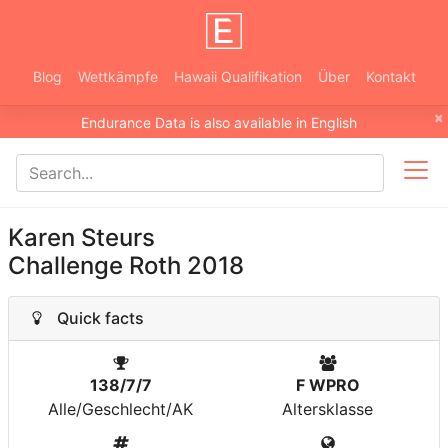
Blog
Wettkämpfe
Hawaii Qualifikation
Über
Kontakt
×
Endurance Data is also available in English
Karen Steurs
Challenge Roth 2018
Quick facts
138/7/7
F WPRO
Alle/Geschlecht/AK
Altersklasse