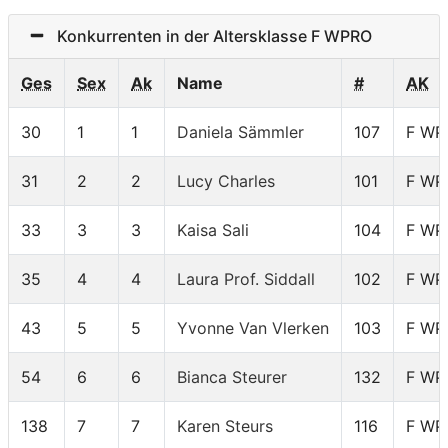
Konkurrenten in der Altersklasse F WPRO
Ges
Sex
Ak
Name
#
AK
30
1
1
Daniela Sämmler
107
F WP
31
2
2
Lucy Charles
101
F WP
33
3
3
Kaisa Sali
104
F WP
35
4
4
Laura Prof. Siddall
102
F WP
43
5
5
Yvonne Van Vlerken
103
F WP
54
6
6
Bianca Steurer
132
F WP
138
7
7
Karen Steurs
116
F WP