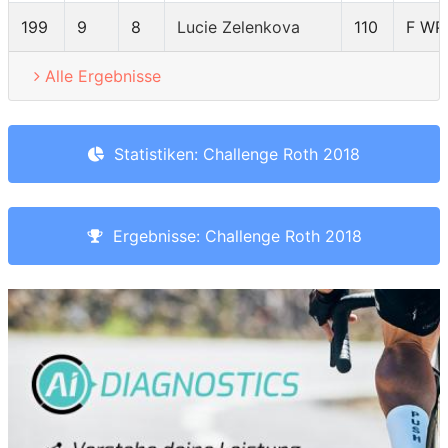
199
9
8
Lucie Zelenkova
110
F WP
Alle Ergebnisse
Statistiken: Challenge Roth 2018
Ergebnisse: Challenge Roth 2018