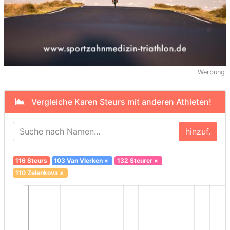
Werbung
Vergleiche Karen Steurs mit anderen Athleten!
hinzuf.
116 Steurs
103 Van Vlerken
×
132 Steurer
×
110 Zelenkova
×