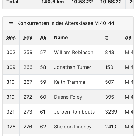
Total
140.6 km
10:58:22
10:58:22
20
Konkurrenten in der Altersklasse M 40-44
Ges
Sex
Ak
Name
#
AK
302
259
57
William Robinson
843
M 4
309
266
58
Jonathan Turner
150
M 4
310
267
59
Keith Trammell
507
M 4
319
272
60
Duane Foley
395
M 4
321
273
61
Jeroen Rombouts
3239
M 4
326
276
62
Sheldon Lindsey
2410
M 4