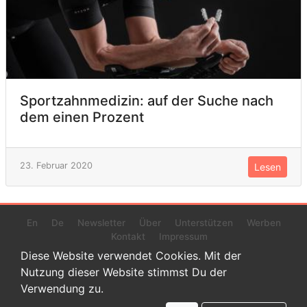
Sportzahnmedizin: auf der Suche nach
dem einen Prozent
23. Februar 2020
Lesen
En
De
Newsletter
Über
Unterstützen
Werben
Kontakt
Impressum
Diese Website verwendet Cookies. Mit der
Nutzung dieser Website stimmst Du der
Verwendung zu.
© 2022 www.endurance-data.com - aaa
Dies ist eine Beta-Version. Höchstwahrscheinlich haben sich auf