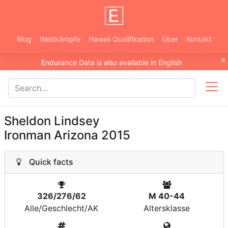
Blog
Wettkämpfe
Hawaii Qualifikation
Über
Kontakt
×
Endurance Data is also available in English
Sheldon Lindsey
Ironman Arizona 2015
Quick facts
326/276/62
M 40-44
Alle/Geschlecht/AK
Altersklasse