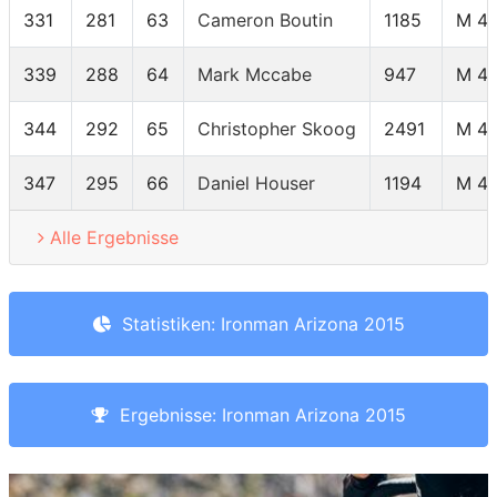
331
281
63
Cameron Boutin
1185
M 4
339
288
64
Mark Mccabe
947
M 4
344
292
65
Christopher Skoog
2491
M 4
347
295
66
Daniel Houser
1194
M 4
Alle Ergebnisse
Statistiken: Ironman Arizona 2015
Ergebnisse: Ironman Arizona 2015