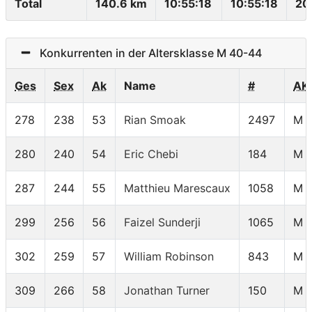
Total
140.6 km
10:55:18
10:55:18
20
Konkurrenten in der Altersklasse M 40-44
Ges
Sex
Ak
Name
#
AK
278
238
53
Rian Smoak
2497
M 
280
240
54
Eric Chebi
184
M 
287
244
55
Matthieu Marescaux
1058
M 
299
256
56
Faizel Sunderji
1065
M 
302
259
57
William Robinson
843
M 
309
266
58
Jonathan Turner
150
M 