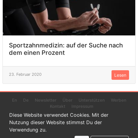
Sportzahnmedizin: auf der Suche nach
dem einen Prozent
23. Februar 2020
Lesen
En
De
Newsletter
Über
Unterstützen
Werben
Kontakt
Impressum
Diese Website verwendet Cookies. Mit der
Nutzung dieser Website stimmst Du der
Verwendung zu.
© 2022 www.endurance-data.com - aaa
Dies ist eine Beta-Version. Höchstwahrscheinlich haben sich auf