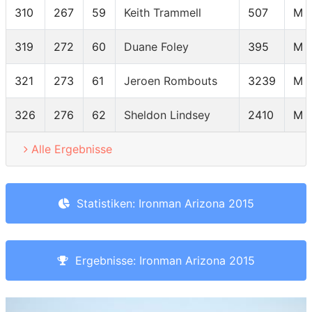
310
267
59
Keith Trammell
507
M 
319
272
60
Duane Foley
395
M 
321
273
61
Jeroen Rombouts
3239
M 
326
276
62
Sheldon Lindsey
2410
M 
Alle Ergebnisse
Statistiken: Ironman Arizona 2015
Ergebnisse: Ironman Arizona 2015