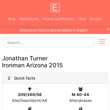
Blog
Wettkämpfe
Hawaii Qualifikation
Über
Kontakt
×
Endurance Data is also available in English
Jonathan Turner
Ironman Arizona 2015
Quick facts
309/266/58
M 40-44
Alle/Geschlecht/AK
Altersklasse