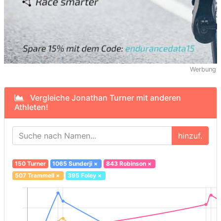
Werbung
Vergleiche Jonathan Turner mit anderen
Athleten!
hinzuf.
150 Turner
1065 Sunderji
×
843 Robinson
×
507 Trammell
×
395 Foley
×