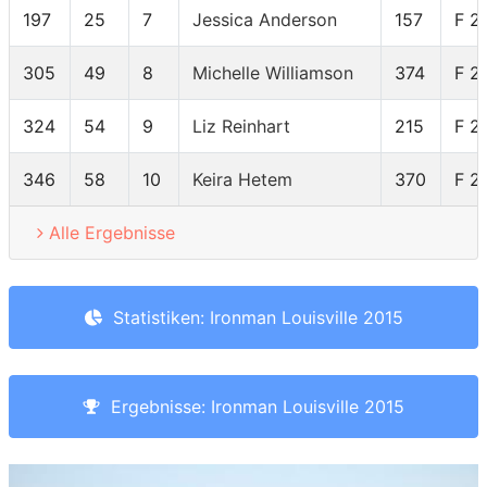
197
25
7
Jessica Anderson
157
F 2
305
49
8
Michelle Williamson
374
F 2
324
54
9
Liz Reinhart
215
F 2
346
58
10
Keira Hetem
370
F 2
Alle Ergebnisse
Statistiken: Ironman Louisville 2015
Ergebnisse: Ironman Louisville 2015