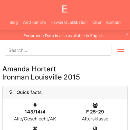
Blog
Wettkämpfe
Hawaii Qualifikation
Über
Kontakt
×
Endurance Data is also available in English
Amanda Hortert
Ironman Louisville 2015
Quick facts
143/14/4
F 25-29
Alle/Geschlecht/AK
Altersklasse