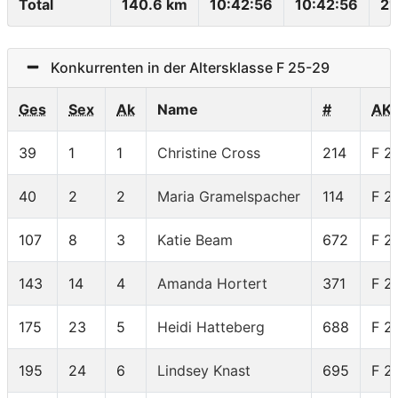
Total
140.6 km
10:42:56
10:42:56
21
Konkurrenten in der Altersklasse F 25-29
Ges
Sex
Ak
Name
#
AK
39
1
1
Christine Cross
214
F 2
40
2
2
Maria Gramelspacher
114
F 2
107
8
3
Katie Beam
672
F 2
143
14
4
Amanda Hortert
371
F 2
175
23
5
Heidi Hatteberg
688
F 2
195
24
6
Lindsey Knast
695
F 2