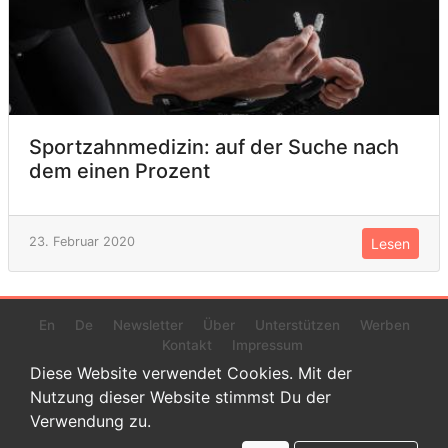
Sportzahnmedizin: auf der Suche nach
dem einen Prozent
23. Februar 2020
Lesen
En
De
Newsletter
Über
Unterstützen
Werben
Kontakt
Impressum
Diese Website verwendet Cookies. Mit der
Nutzung dieser Website stimmst Du der
Verwendung zu.
© 2022 www.endurance-data.com - aaa
Dies ist eine Beta-Version. Höchstwahrscheinlich haben sich auf