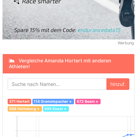
Werbung
Vergleiche Amanda Hortert mit anderen
Athleten!
hinzuf.
371 Hortert
114 Gramelspacher
×
672 Beam
×
688 Hatteberg
×
695 Knast
×