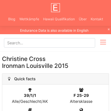
Blog
Wettkämpfe
Hawaii Qualifikation
Über
Kontakt
×
Endurance Data is also available in English
Christine Cross
Ironman Louisville 2015
Quick facts
39/1/1
F 25-29
Alle/Geschlecht/AK
Altersklasse