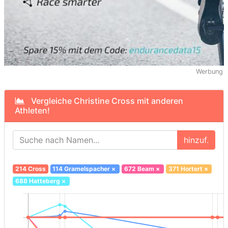
Werbung
Vergleiche Christine Cross mit anderen
Athleten!
hinzuf.
214 Cross
114 Gramelspacher
×
672 Beam
×
371 Hortert
×
688 Hatteberg
×