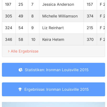
197
25
7
Jessica Anderson
157
F 2
305
49
8
Michelle Williamson
374
F 2
324
54
9
Liz Reinhart
215
F 2
346
58
10
Keira Hetem
370
F 2
Alle Ergebnisse
Statistiken: Ironman Louisville 2015
Ergebnisse: Ironman Louisville 2015