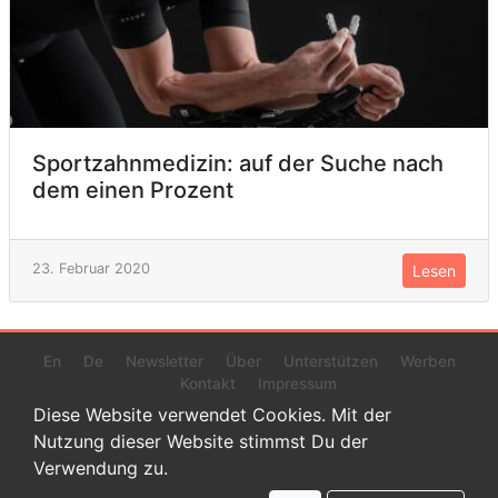
Sportzahnmedizin: auf der Suche nach
dem einen Prozent
23. Februar 2020
Lesen
En
De
Newsletter
Über
Unterstützen
Werben
Kontakt
Impressum
Diese Website verwendet Cookies. Mit der
Nutzung dieser Website stimmst Du der
Verwendung zu.
© 2022 www.endurance-data.com - aaa
Dies ist eine Beta-Version. Höchstwahrscheinlich haben sich auf