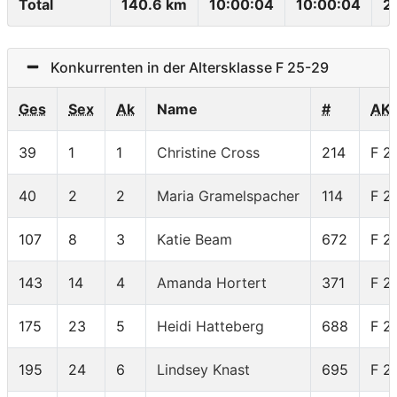
Total
140.6 km
10:00:04
10:00:04
2
Konkurrenten in der Altersklasse F 25-29
Ges
Sex
Ak
Name
#
AK
39
1
1
Christine Cross
214
F 2
40
2
2
Maria Gramelspacher
114
F 2
107
8
3
Katie Beam
672
F 2
143
14
4
Amanda Hortert
371
F 2
175
23
5
Heidi Hatteberg
688
F 2
195
24
6
Lindsey Knast
695
F 2