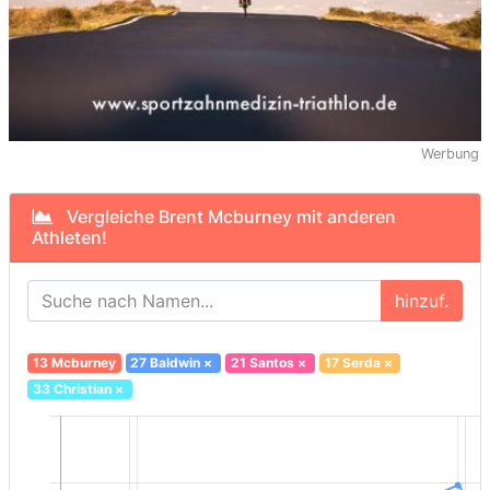
Werbung
Vergleiche Brent Mcburney mit anderen
Athleten!
hinzuf.
13 Mcburney
27 Baldwin
×
21 Santos
×
17 Serda
×
33 Christian
×