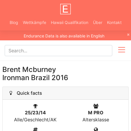
Blog
Wettkämpfe
Hawaii Qualifikation
Über
Kontakt
×
Endurance Data is also available in English
Brent Mcburney
Ironman Brazil 2016
Quick facts
25/23/14
M PRO
Alle/Geschlecht/AK
Altersklasse