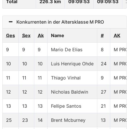
Total
226.3 km
09:09:53
09:09:53
2
Konkurrenten in der Altersklasse M PRO
Ges
Sex
Ak
Name
#
AK
9
9
9
Mario De Elias
8
M PRO
10
10
10
Luis Henrique Ohde
24
M PRO
11
11
11
Thiago Vinhal
9
M PRO
12
12
12
Nicholas Baldwin
27
M PRO
13
13
13
Fellipe Santos
21
M PRO
25
23
14
Brent Mcburney
13
M PRO