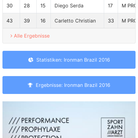
30
28
15
Diego Serda
17
M PRO
43
39
16
Carletto Christian
33
M PRO
Alle Ergebnisse
Statistiken: Ironman Brazil 2016
Ergebnisse: Ironman Brazil 2016