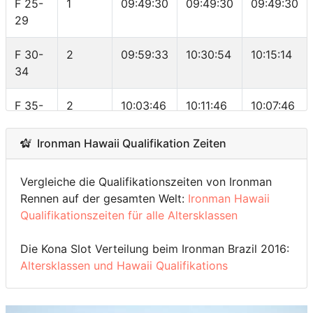
54
F 25-
1
09:49:30
09:49:30
09:49:30
29
M 55-
3
10:19:39
10:34:32
10:29:19
59
F 30-
2
09:59:33
10:30:54
10:15:14
34
M 60-
1
10:52:22
10:52:22
10:52:22
64
F 35-
2
10:03:46
10:11:46
10:07:46
39
M 65-
1
11:26:09
11:26:09
11:26:09
Ironman Hawaii Qualifikation Zeiten
69
F 40-
2
10:20:18
10:39:49
10:30:04
44
Vergleiche die Qualifikationszeiten von Ironman
Rennen auf der gesamten Welt:
Ironman Hawaii
F 45-
2
10:39:20
11:14:29
10:56:55
Qualifikationszeiten für alle Altersklassen
49
Die Kona Slot Verteilung beim Ironman Brazil 2016:
F 50-
1
11:40:33
11:40:33
11:40:33
Altersklassen und Hawaii Qualifikations
54
F 55-
1
13:22:53
13:22:53
13:22:53