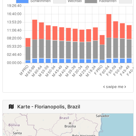
16:00 - 16:59
16
F 55-59
8
-
1
F 60-64
6
Morocco
1
M 70-74
4
Netherlands
1
F 18-24
3
Panama
1
F 70-74
1
Norway
1
swipe me
Costa Rica
1
Korea, Republic
1
Karte - Florianopolis, Brazil
of
Venezuela,
1
Bolivarian