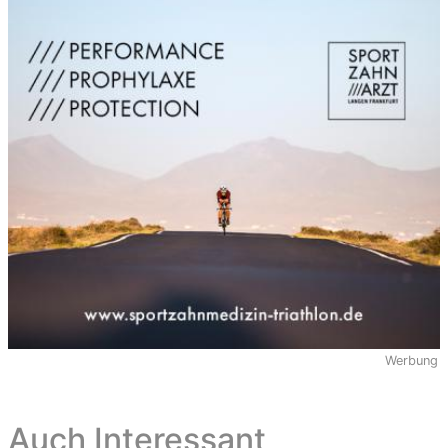
59
F 60-
1
12:26:50
12:26:50
12:26:50
64
Werbung
Auch Interessant