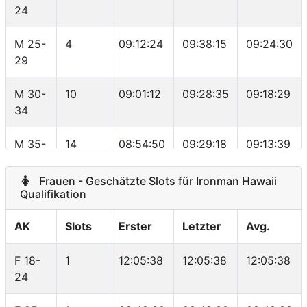
24
M 25-
4
09:12:24
09:38:15
09:24:30
29
M 30-
10
09:01:12
09:28:35
09:18:29
34
M 35-
14
08:54:50
09:29:18
09:13:39
39
Frauen - Geschätzte Slots für Ironman Hawaii
M 40-
Qualifikation
13
09:08:40
09:39:10
09:29:20
44
AK
Slots
Erster
Letzter
Avg.
M 45-
9
09:15:50
10:00:37
09:45:03
49
F 18-
1
12:05:38
12:05:38
12:05:38
24
M 50-
6
09:10:52
10:21:35
10:03:01