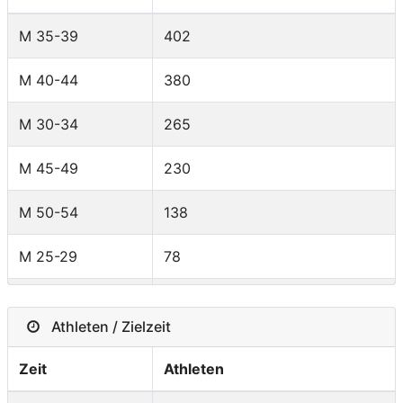
Canada
9
M 35-39
402
Italy
8
M 40-44
380
Germany
8
M 30-34
265
Spain
7
M 45-49
230
France
5
M 50-54
138
Australia
4
M 25-29
78
Switzerland
4
M 55-59
56
Mexico
3
Athleten / Zielzeit
F 30-34
43
Colombia
2
Zeit
Athleten
F 35-39
41