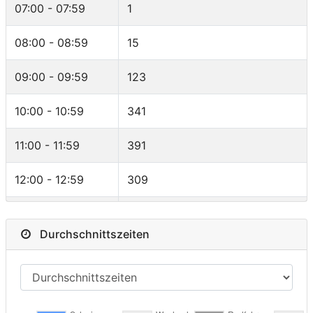
Ecuador
2
07:00 - 07:59
1
M PRO
34
Belgium
2
08:00 - 08:59
15
F 40-44
33
New Zealand
2
09:00 - 09:59
123
F 45-49
30
Portugal
2
10:00 - 10:59
341
F PRO
27
Denmark
2
11:00 - 11:59
391
M 60-64
21
South Africa
1
12:00 - 12:59
309
F 25-29
15
India
1
13:00 - 13:59
186
F 50-54
12
Durchschnittszeiten
Bahrain
1
14:00 - 14:59
103
M 18-24
10
Bolivia,
1
15:00 - 15:59
42
Plurinational
M 65-69
8
State of