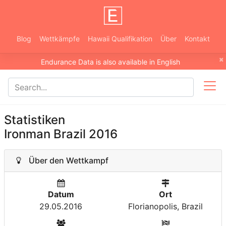
Blog
Wettkämpfe
Hawaii Qualifikation
Über
Kontakt
×
Endurance Data is also available in English
Statistiken
Ironman Brazil 2016
Über den Wettkampf
Datum
Ort
29.05.2016
Florianopolis, Brazil