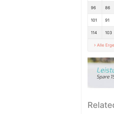
96
86
101
91
114
103
Alle Erg
Relate