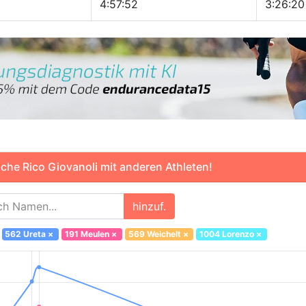
4:57:52
3:26:20
che Rico Giovanoli mit anderen Athleten!
hinzuf.
562 Ureta
×
191 Meulen
×
569 Weichelt
×
1004 Lorenzo
×