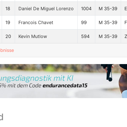
18
Daniel De Miguel Lorenzo
1004
M 35-39
19
Francois Chavet
99
M 35-39
20
Kevin Mutlow
594
M 35-39
ebnisse
d