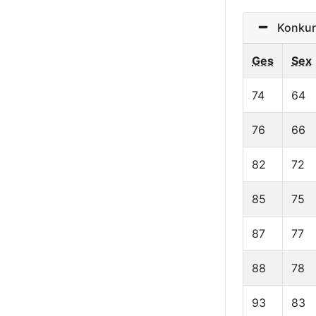
Konkurre
Ges
Sex
74
64
76
66
82
72
85
75
87
77
88
78
93
83