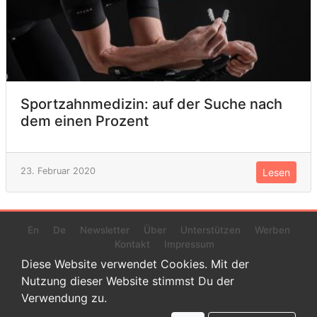
Sportzahnmedizin: auf der Suche nach
dem einen Prozent
23. Februar 2020
Lesen
En
De
Newsletter
Über
Unterstützen
Werben
Kontakt
Impressum
Diese Website verwendet Cookies. Mit der
Nutzung dieser Website stimmst Du der
Verwendung zu.
© 2022 www.endurance-data.com - aaa
Dies ist eine Beta-Version. Höchstwahrscheinlich haben sich auf