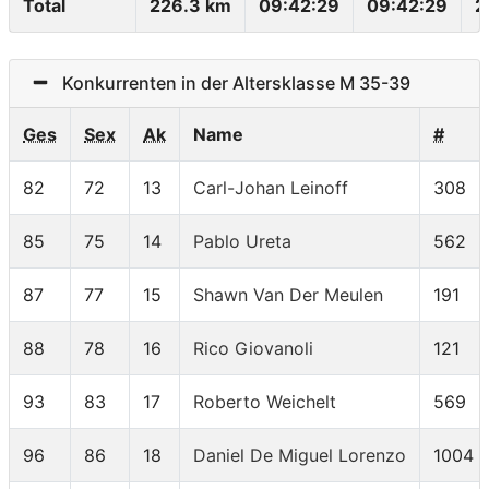
Total
226.3 km
09:42:29
09:42:29
2
Konkurrenten in der Altersklasse M 35-39
Ges
Sex
Ak
Name
#
82
72
13
Carl-Johan Leinoff
308
85
75
14
Pablo Ureta
562
87
77
15
Shawn Van Der Meulen
191
88
78
16
Rico Giovanoli
121
93
83
17
Roberto Weichelt
569
96
86
18
Daniel De Miguel Lorenzo
1004