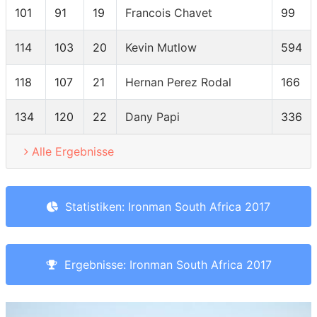
101
91
19
Francois Chavet
99
114
103
20
Kevin Mutlow
594
118
107
21
Hernan Perez Rodal
166
134
120
22
Dany Papi
336
Alle Ergebnisse
Statistiken: Ironman South Africa 2017
Ergebnisse: Ironman South Africa 2017