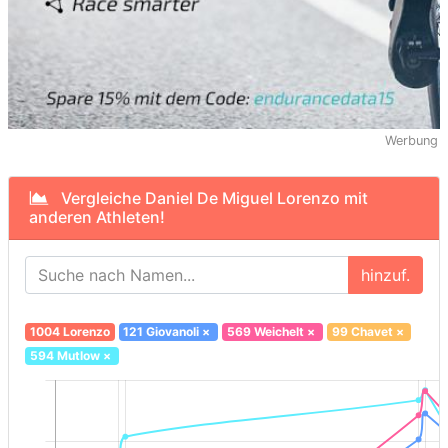
Werbung
Vergleiche Daniel De Miguel Lorenzo mit
anderen Athleten!
hinzuf.
1004 Lorenzo
121 Giovanoli
×
569 Weichelt
×
99 Chavet
×
594 Mutlow
×