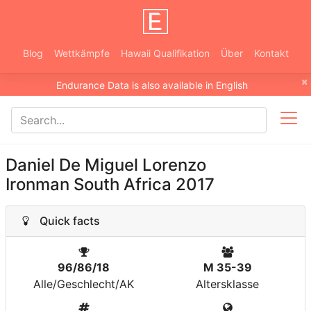
Blog
Wettkämpfe
Hawaii Qualifikation
Über
Kontakt
×
Endurance Data is also available in English
Daniel De Miguel Lorenzo
Ironman South Africa 2017
Quick facts
96/86/18
M 35-39
Alle/Geschlecht/AK
Altersklasse