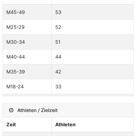
Belgium
10
M45-49
53
NEU
5
M25-29
52
Portugal
5
M30-34
51
Slovakia
5
M40-44
44
Mexico
5
M35-39
42
Australia
5
M18-24
33
South Africa
5
M50-54
33
Poland
4
Athleten / Zielzeit
MPRO
23
Brazil
4
Zeit
Athleten
M55-59
17