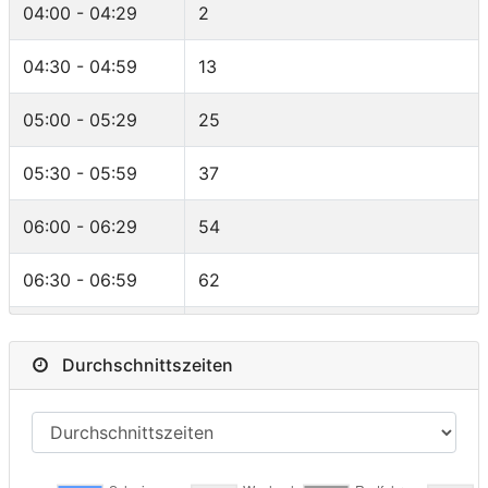
Canada
4
04:00 - 04:29
2
MRELAY
15
Israel
3
04:30 - 04:59
13
M60-64
14
Argentina
3
05:00 - 05:29
25
F30-34
10
Switzerland
3
05:30 - 05:59
37
RELAY
8
Ireland
2
06:00 - 06:29
54
F35-39
7
Armenia
2
06:30 - 06:59
62
FPRO
6
New Zealand
2
07:00 - 07:29
50
F40-44
6
Durchschnittszeiten
Austria
2
07:30 - 07:59
38
F25-29
5
Venezuela,
1
08:00 - 08:29
24
Bolivarian
F45-49
5
Republic of