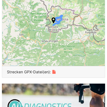
Heard Island and
1
McDonald Islands
Finland
1
Strecken GPX-Datei(en):