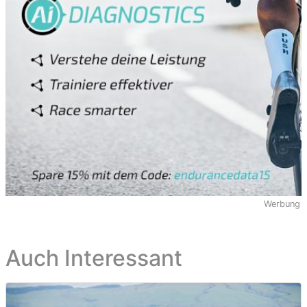
Hong Kong
1
Czech Republic
1
Antigua and
1
Barbuda
Japan
1
Werbung
Auch Interessant