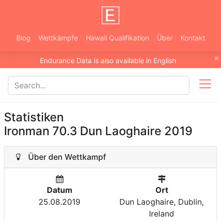
Blog
Wettkämpfe
Hawaii Qualifikation
Über
Kontakt
×
Endurance Data is also available in English
Statistiken
Ironman 70.3 Dun Laoghaire 2019
Über den Wettkampf
Datum
Ort
25.08.2019
Dun Laoghaire, Dublin,
Ireland