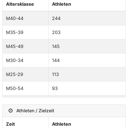
Altersklasse
Athleten
Poland
14
M40-44
244
Italy
12
M35-39
203
Belgium
11
M45-49
145
Switzerland
10
M30-34
144
Australia
6
M25-29
113
Venezuela
5
M50-54
93
Russian
5
Federation
M55-59
43
Athleten / Zielzeit
India
5
XRELAYTEAMS
40
Zeit
Athleten