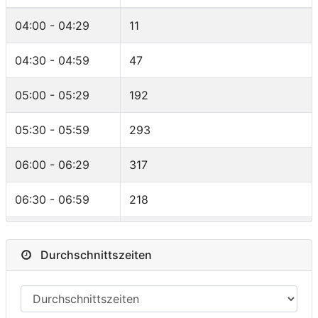
Norway
5
F30-34
37
04:00 - 04:29
11
Sweden
5
F40-44
37
04:30 - 04:59
47
Canada
5
M18-24
30
05:00 - 05:29
192
Brazil
4
F45-49
29
05:30 - 05:59
293
New Zealand
4
F35-39
28
06:00 - 06:29
317
-
3
F25-29
25
06:30 - 06:59
218
Denmark
3
MRELAYTEAMS
24
07:00 - 07:29
111
Austria
3
MPRO
18
Durchschnittszeiten
07:30 - 07:59
65
Hungary
3
F50-54
16
08:00 - 08:29
19
Philippines
2