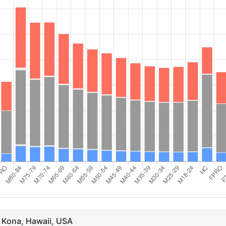
44
F35-39
88
42
F50-54
76
41
M60-64
70
35
F25-29
61
d
31
MPRO
57
30
F55-59
53
23
FPRO
42
21
M18-24
39
s
19
M65-69
39
 Kona, Hawaii, USA
15
F60-64
35