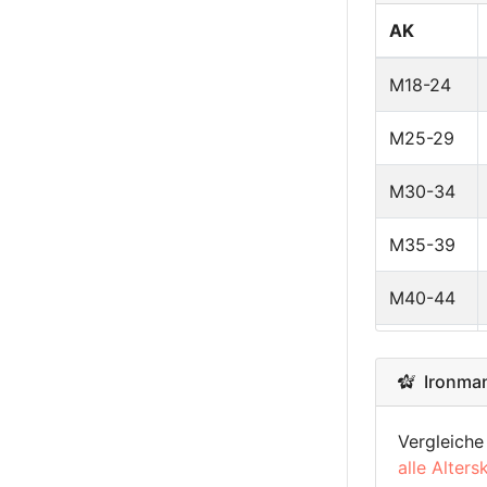
Estonia
AK
Poland
M18-24
Colombia
M25-29
Puerto Rico
M30-34
Chile
M35-39
Costa Rica
M40-44
Israel
M45-49
Ironman 
Singapore
M50-54
Hungary
Vergleiche
M55-59
alle Alters