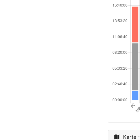
Spain
Belgium
Austria
Sweden
New Zealan
Italy
Argentina
Mexico
Netherland
Karte -
Ireland