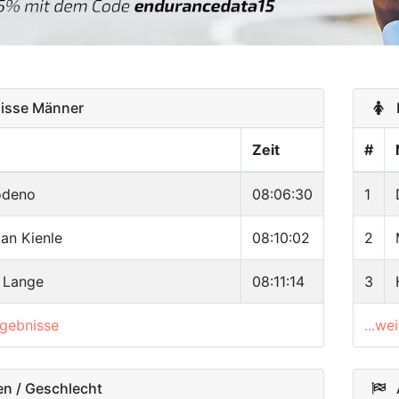
sse Männer
E
Zeit
#
odeno
08:06:30
1
an Kienle
08:10:02
2
k Lange
08:11:14
3
rgebnisse
...we
n / Geschlecht
A