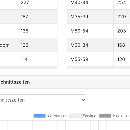
227
M40-44
254
187
M35-39
229
135
M50-54
203
gdom
123
M30-34
168
114
M55-59
120
91
M25-29
108
hnittszeiten
68
F40-44
107
65
F30-34
92
60
F45-49
91