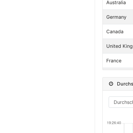
Australia
Germany
Canada
United Kin
France
Brazil
Durchsc
Japan
Denmark
Switzerland