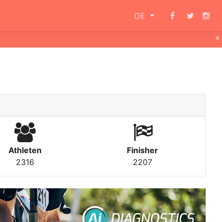
DE
×
Athleten
Finisher
2316
2207