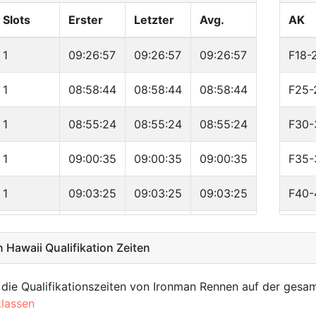
7
Slots
Erster
Letzter
Avg.
AK
7
1
09:26:57
09:26:57
09:26:57
F18-
6
1
08:58:44
08:58:44
08:58:44
F25-
6
1
08:55:24
08:55:24
08:55:24
F30-
6
1
09:00:35
09:00:35
09:00:35
F35-
5
1
09:03:25
09:03:25
09:03:25
F40-
5
1
09:14:35
09:14:35
09:14:35
F45-
Hawaii Qualifikation Zeiten
4
1
09:18:51
09:18:51
09:18:51
F50-
4
 die Qualifikationszeiten von Ironman Rennen auf der gesa
1
10:02:28
10:02:28
10:02:28
F55-
klassen