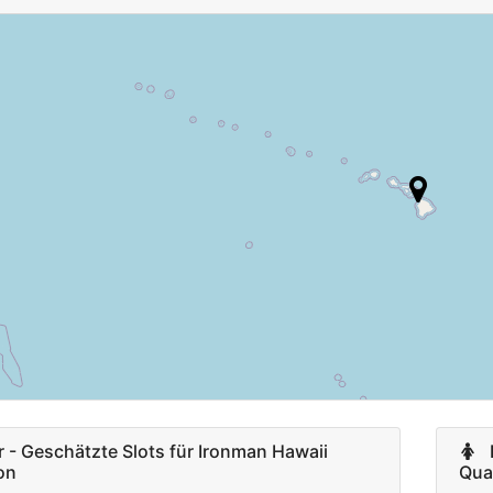
a
14
F18-24
30
11
M70-74
27
blic
10
F65-69
16
10
M75-79
12
9
HC
5
7
F70-74
5
PC
4
7
M80-84
1
- Geschätzte Slots für Ironman Hawaii
F
ion
Qual
F75-79
1