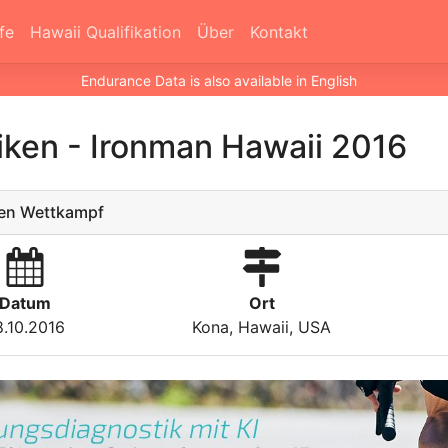
fe
Hawaii Qualifikation
Über
Kontakt
Endurance Data is also available in English
tiken
-
Ironman Hawaii 2016
en Wettkampf
Datum
Ort
8.10.2016
Kona, Hawaii, USA