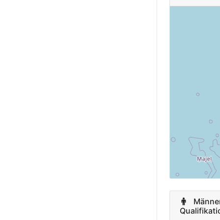
South Afric
Finland
Czech Repu
Norway
Slovenia
Russian
Federation
Venezuela,
Bolivarian
Republic of
Männer 
Qualifikat