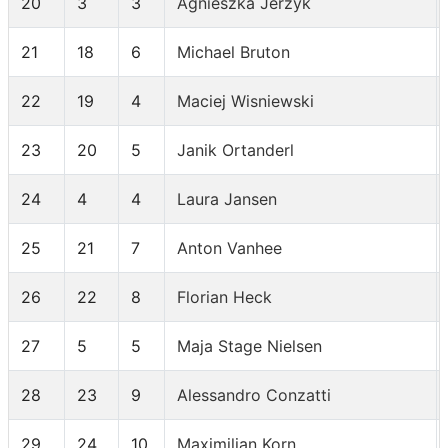
20
3
3
Agnieszka Jerzyk
21
18
6
Michael Bruton
22
19
4
Maciej Wisniewski
23
20
5
Janik Ortanderl
24
4
4
Laura Jansen
25
21
7
Anton Vanhee
26
22
8
Florian Heck
27
5
5
Maja Stage Nielsen
28
23
9
Alessandro Conzatti
29
24
10
Maximilian Korn