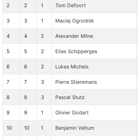
2
2
1
Tom Defoort
3
3
1
Maciej Ogrodnik
4
4
2
Alexander Milne
5
5
2
Elias Schipperges
6
6
2
Lukas Michels
7
7
3
Pierre Stieremans
8
8
3
Pascal Stutz
9
9
1
Olivier Godart
10
10
1
Benjamin Veltum