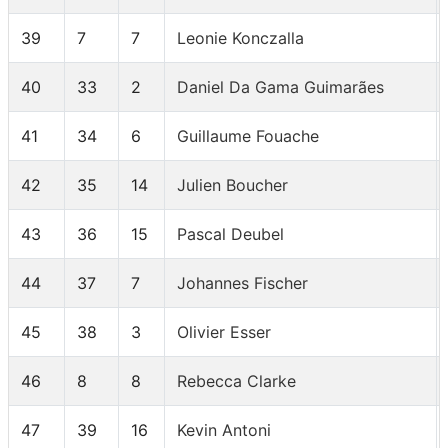
39
7
7
Leonie Konczalla
40
33
2
Daniel Da Gama Guimarães
41
34
6
Guillaume Fouache
42
35
14
Julien Boucher
43
36
15
Pascal Deubel
44
37
7
Johannes Fischer
45
38
3
Olivier Esser
46
8
8
Rebecca Clarke
47
39
16
Kevin Antoni