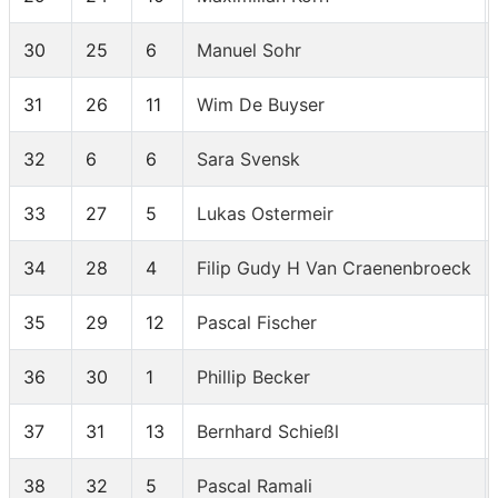
30
25
6
Manuel Sohr
31
26
11
Wim De Buyser
32
6
6
Sara Svensk
33
27
5
Lukas Ostermeir
34
28
4
Filip Gudy H Van Craenenbroeck
35
29
12
Pascal Fischer
36
30
1
Phillip Becker
37
31
13
Bernhard Schießl
38
32
5
Pascal Ramali