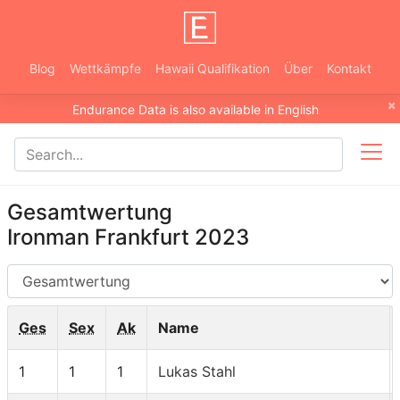
Blog
Wettkämpfe
Hawaii Qualifikation
Über
Kontakt
×
Endurance Data is also available in English
Gesamtwertung
Ironman Frankfurt 2023
AG
Ges
Sex
Ak
Name
1
1
1
Lukas Stahl