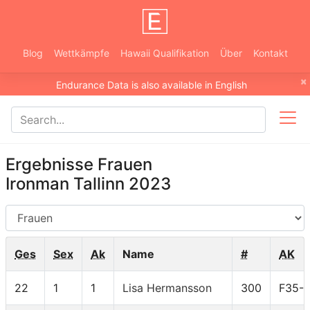
Blog
Wettkämpfe
Hawaii Qualifikation
Über
Kontakt
×
Endurance Data is also available in English
Ergebnisse Frauen
Ironman Tallinn 2023
AG
Ges
Sex
Ak
Name
#
AK
22
1
1
Lisa Hermansson
300
F35-