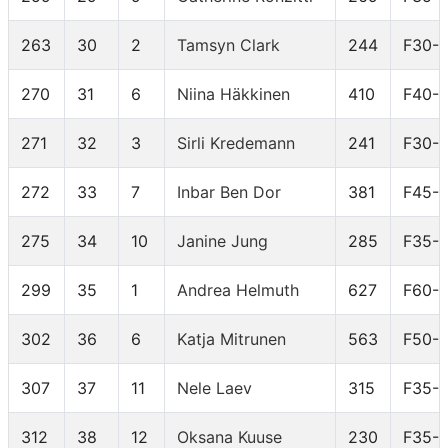
263
30
2
Tamsyn Clark
244
F30-
270
31
6
Niina Häkkinen
410
F40-
271
32
3
Sirli Kredemann
241
F30-
272
33
7
Inbar Ben Dor
381
F45-
275
34
10
Janine Jung
285
F35-
299
35
1
Andrea Helmuth
627
F60-
302
36
6
Katja Mitrunen
563
F50-
307
37
11
Nele Laev
315
F35-
312
38
12
Oksana Kuuse
230
F35-