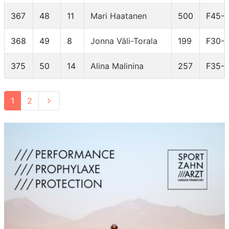
367
48
11
Mari Haatanen
500
F45-
368
49
8
Jonna Väli-Torala
199
F30-
375
50
14
Alina Malinina
257
F35-
1
2