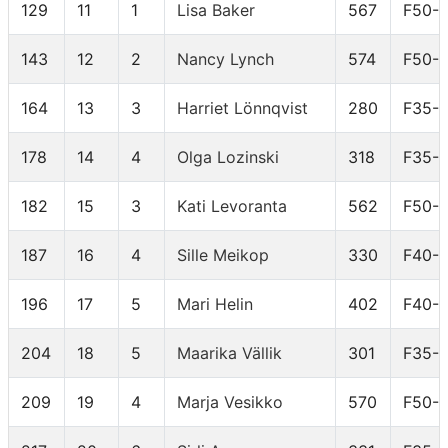
129
11
1
Lisa Baker
567
F50-
143
12
2
Nancy Lynch
574
F50-
164
13
3
Harriet Lönnqvist
280
F35-
178
14
4
Olga Lozinski
318
F35-
182
15
3
Kati Levoranta
562
F50-
187
16
4
Sille Meikop
330
F40-
196
17
5
Mari Helin
402
F40-
204
18
5
Maarika Vällik
301
F35-
209
19
4
Marja Vesikko
570
F50-