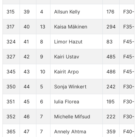
315
39
4
Allsun Kelly
176
F30-
317
40
13
Kaisa Mäkinen
294
F35-
324
41
8
Limor Hazut
83
F45-
327
42
9
Kairi Ustav
485
F45-
345
43
10
Kairit Arpo
486
F45-
350
44
5
Sonja Winkert
242
F30-
351
45
6
Iulia Florea
195
F30-
352
46
7
Michelle Mifsud
222
F30-
365
47
7
Annely Ahtma
359
F40-