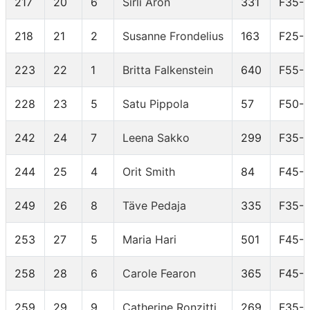
217
20
6
Sirli Aron
331
F35-
218
21
2
Susanne Frondelius
163
F25-
223
22
1
Britta Falkenstein
640
F55-
228
23
5
Satu Pippola
57
F50-
242
24
7
Leena Sakko
299
F35-
244
25
4
Orit Smith
84
F45-
249
26
8
Täve Pedaja
335
F35-
253
27
5
Maria Hari
501
F45-
258
28
6
Carole Fearon
365
F45-
259
29
9
Catherine Ronzitti
269
F35-