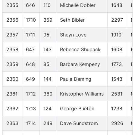
2355
646
110
Michelle Dobler
1648
F
2356
1710
359
Seth Bibler
2297
M
2357
1711
95
Sheyn Love
1910
M
2358
647
143
Rebecca Shupack
1608
F
2359
648
85
Barbara Kempeny
1773
F
2360
649
144
Paula Deming
1543
F
2361
1712
360
Kristopher Williams
2531
M
2362
1713
124
George Bueton
1238
M
2363
1714
249
Dave Sundstrom
2926
M