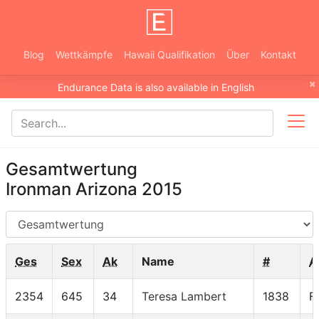
Blog
Wettkämpfe
Hawaii Qualifikation
Über
Kontakt
×
Endurance Data is also available in English
Gesamtwertung
Ironman Arizona 2015
AG
Ges
Sex
Ak
Name
#
A
2354
645
34
Teresa Lambert
1838
F