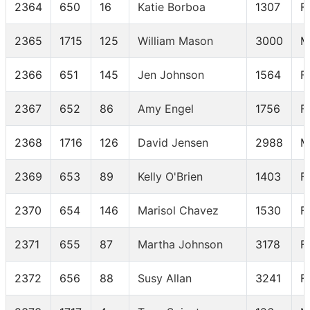
2364
650
16
Katie Borboa
1307
F
2365
1715
125
William Mason
3000
M
2366
651
145
Jen Johnson
1564
F
2367
652
86
Amy Engel
1756
F
2368
1716
126
David Jensen
2988
M
2369
653
89
Kelly O'Brien
1403
F
2370
654
146
Marisol Chavez
1530
F
2371
655
87
Martha Johnson
3178
F
2372
656
88
Susy Allan
3241
F