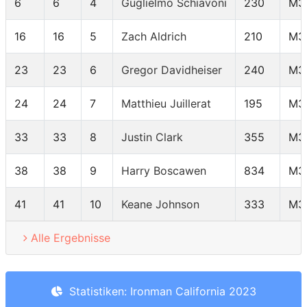
6
6
4
Guglielmo Schiavoni
230
M3
16
16
5
Zach Aldrich
210
M3
23
23
6
Gregor Davidheiser
240
M3
24
24
7
Matthieu Juillerat
195
M3
33
33
8
Justin Clark
355
M3
38
38
9
Harry Boscawen
834
M3
41
41
10
Keane Johnson
333
M3
Alle Ergebnisse
Statistiken: Ironman California 2023