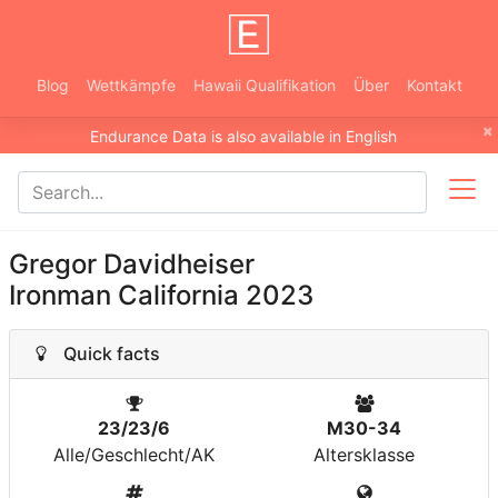
Blog
Wettkämpfe
Hawaii Qualifikation
Über
Kontakt
×
Endurance Data is also available in English
Gregor Davidheiser
Ironman California 2023
Quick facts
23/23/6
M30-34
Alle/Geschlecht/AK
Altersklasse