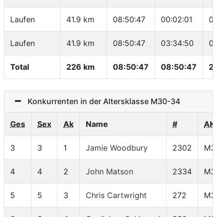
Laufen
41.9 km
08:50:47
00:02:01
0
Laufen
41.9 km
08:50:47
03:34:50
0
Total
226 km
08:50:47
08:50:47
2
Konkurrenten in der Altersklasse M30-34
Ges
Sex
Ak
Name
#
AK
3
3
1
Jamie Woodbury
2302
M3
4
4
2
John Matson
2334
M3
5
5
3
Chris Cartwright
272
M3