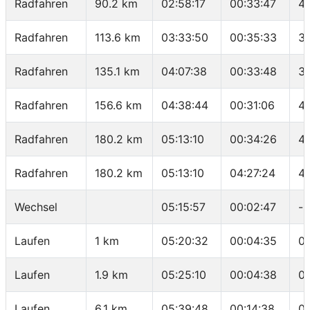
Radfahren
90.2 km
02:58:17
00:33:47
41
Radfahren
113.6 km
03:33:50
00:35:33
3
Radfahren
135.1 km
04:07:38
00:33:48
38
Radfahren
156.6 km
04:38:44
00:31:06
41
Radfahren
180.2 km
05:13:10
00:34:26
41
Radfahren
180.2 km
05:13:10
04:27:24
4
Wechsel
05:15:57
00:02:47
-
Laufen
1 km
05:20:32
00:04:35
0
Laufen
1.9 km
05:25:10
00:04:38
0
Laufen
6.1 km
05:39:48
00:14:38
0