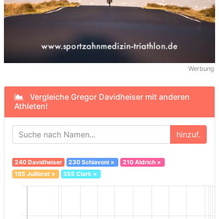
Werbung
Vergleiche Gregor Davidheiser mit anderen
Athleten!
hinzuf.
240 Davidheiser
230 Schiavoni
×
210 Aldrich
×
195 Juillerat
×
355 Clark
×