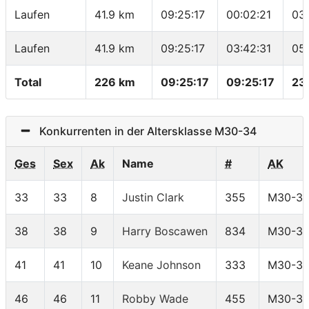
Laufen
41.9 km
09:25:17
00:02:21
03
Laufen
41.9 km
09:25:17
03:42:31
05
Total
226 km
09:25:17
09:25:17
23
Konkurrenten in der Altersklasse M30-34
Ges
Sex
Ak
Name
#
AK
33
33
8
Justin Clark
355
M30-3
38
38
9
Harry Boscawen
834
M30-3
41
41
10
Keane Johnson
333
M30-3
46
46
11
Robby Wade
455
M30-3