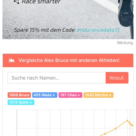
Werbung
Vergleiche Alex Bruce mit anderen Athleten!
hinzuf.
1668 Bruce
455 Wade
×
197 Chan
×
1942 Merlino
×
1513 Quinn
×