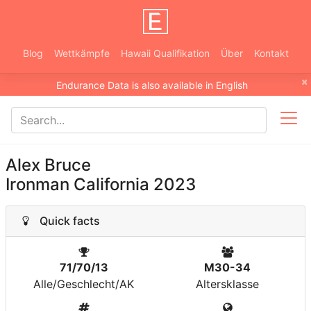
Blog
Wettkämpfe
Hawaii Qualifikation
Über
Kontakt
×
Endurance Data is also available in English
Alex Bruce
Ironman California 2023
Quick facts
71/70/13
M30-34
Alle/Geschlecht/AK
Altersklasse