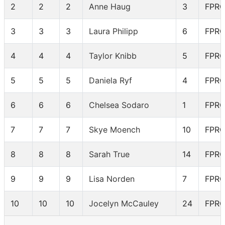
2
2
2
Anne Haug
3
FPR
3
3
3
Laura Philipp
6
FPR
4
4
4
Taylor Knibb
5
FPR
5
5
5
Daniela Ryf
4
FPR
6
6
6
Chelsea Sodaro
1
FPR
7
7
7
Skye Moench
10
FPR
8
8
8
Sarah True
14
FPR
9
9
9
Lisa Norden
7
FPR
10
10
10
Jocelyn McCauley
24
FPR