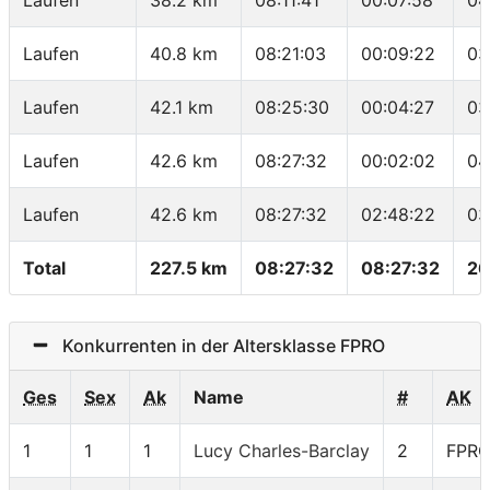
Laufen
38.2 km
08:11:41
00:07:58
04
Laufen
40.8 km
08:21:03
00:09:22
03
Laufen
42.1 km
08:25:30
00:04:27
03
Laufen
42.6 km
08:27:32
00:02:02
04
Laufen
42.6 km
08:27:32
02:48:22
03
Total
227.5 km
08:27:32
08:27:32
26
Konkurrenten in der Altersklasse FPRO
Ges
Sex
Ak
Name
#
AK
1
1
1
Lucy Charles-Barclay
2
FPR