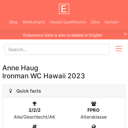
Blog
Wettkämpfe
Hawaii Qualifikation
Über
Kontakt
×
Endurance Data is also available in English
Anne Haug
Ironman WC Hawaii 2023
Quick facts
2/2/2
FPRO
Alle/Geschlecht/AK
Altersklasse