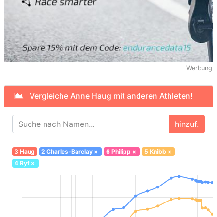
Werbung
Vergleiche Anne Haug mit anderen Athleten!
hinzuf.
3 Haug
2 Charles-Barclay
×
6 Philipp
×
5 Knibb
×
4 Ryf
×