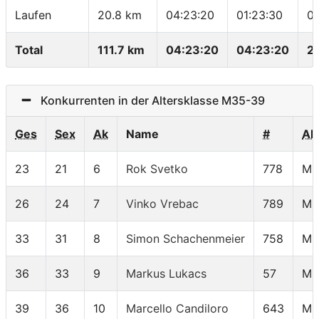
Laufen
20.8 km
04:23:20
01:23:30
0
Total
111.7 km
04:23:20
04:23:20
2
Konkurrenten in der Altersklasse M35-39
Ges
Sex
Ak
Name
#
AK
23
21
6
Rok Svetko
778
M3
26
24
7
Vinko Vrebac
789
M3
33
31
8
Simon Schachenmeier
758
M3
36
33
9
Markus Lukacs
57
M3
39
36
10
Marcello Candiloro
643
M3