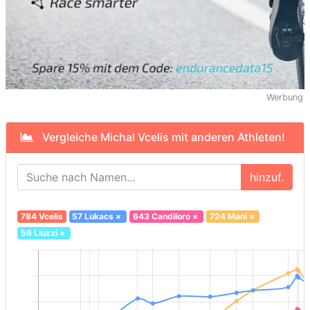
Werbung
Vergleiche Michal Vcelis mit anderen Athleten!
hinzuf.
784 Vcelis
57 Lukacs
×
643 Candiloro
×
724 Mani
×
56 Liuzzi
×