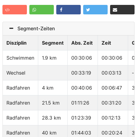
Segment-Zeiten
Disziplin
Segment
Abs. Zeit
Zeit
G
Schwimmen
1.9 km
00:30:06
00:30:06
0
Wechsel
00:33:19
00:03:13
-
Radfahren
4 km
00:40:06
00:06:47
3
Radfahren
21.5 km
01:11:26
00:31:20
33
Radfahren
28.3 km
01:23:39
00:12:13
3
Radfahren
40 km
01:44:03
00:20:24
34