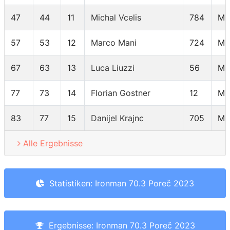
47
44
11
Michal Vcelis
784
M3
57
53
12
Marco Mani
724
M3
67
63
13
Luca Liuzzi
56
M3
77
73
14
Florian Gostner
12
M3
83
77
15
Danijel Krajnc
705
M3
Alle Ergebnisse
Statistiken: Ironman 70.3 Poreč 2023
Ergebnisse: Ironman 70.3 Poreč 2023