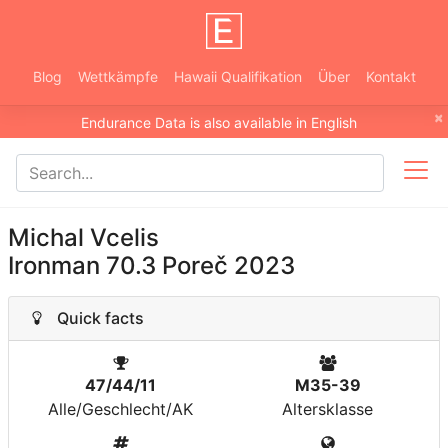
Blog
Wettkämpfe
Hawaii Qualifikation
Über
Kontakt
×
Endurance Data is also available in English
Michal Vcelis
Ironman 70.3 Poreč 2023
Quick facts
47/44/11
M35-39
Alle/Geschlecht/AK
Altersklasse