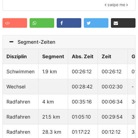
swipe me
Segment-Zeiten
Disziplin
Segment
Abs. Zeit
Zeit
Ge
Schwimmen
1.9 km
00:26:12
00:26:12
01
Wechsel
00:28:42
00:02:30
-
Radfahren
4 km
00:35:16
00:06:34
36
Radfahren
21.5 km
01:05:10
00:29:54
35
Radfahren
28.3 km
01:17:22
00:12:12
33