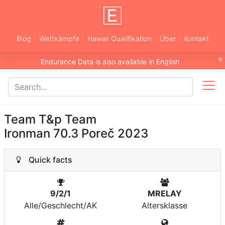
Blog
Wettkämpfe
Hawaii Qualifikation
Über
Kontakt
×
Endurance Data is also available in English
Team T&p Team
Ironman 70.3 Poreč 2023
Quick facts
9/2/1
MRELAY
Alle/Geschlecht/AK
Altersklasse