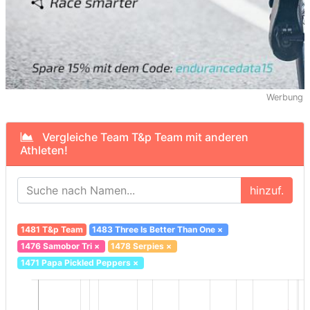
Werbung
Vergleiche Team T&p Team mit anderen
Athleten!
hinzuf.
1481 T&p Team
1483 Three Is Better Than One
×
1476 Samobor Tri
×
1478 Serpies
×
1471 Papa Pickled Peppers
×