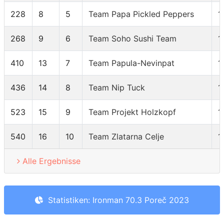
228
8
5
Team Papa Pickled Peppers
1
268
9
6
Team Soho Sushi Team
1
410
13
7
Team Papula-Nevinpat
1
436
14
8
Team Nip Tuck
1
523
15
9
Team Projekt Holzkopf
1
540
16
10
Team Zlatarna Celje
1
Alle Ergebnisse
Statistiken: Ironman 70.3 Poreč 2023