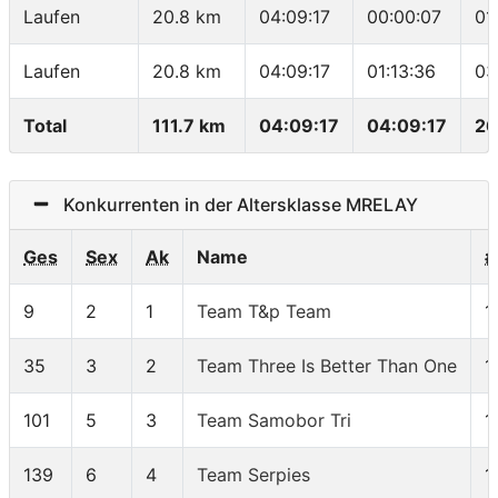
Laufen
20.8 km
04:09:17
00:00:07
01
Laufen
20.8 km
04:09:17
01:13:36
03
Total
111.7 km
04:09:17
04:09:17
26
Konkurrenten in der Altersklasse MRELAY
Ges
Sex
Ak
Name
#
9
2
1
Team T&p Team
1
35
3
2
Team Three Is Better Than One
1
101
5
3
Team Samobor Tri
1
139
6
4
Team Serpies
1