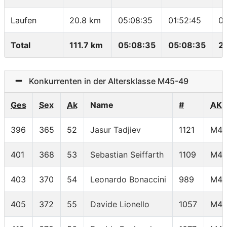
Laufen
20.8 km
05:08:35
01:52:45
0
Total
111.7 km
05:08:35
05:08:35
2
Konkurrenten in der Altersklasse M45-49
Ges
Sex
Ak
Name
#
AK
396
365
52
Jasur Tadjiev
1121
M45
401
368
53
Sebastian Seiffarth
1109
M45
403
370
54
Leonardo Bonaccini
989
M45
405
372
55
Davide Lionello
1057
M45