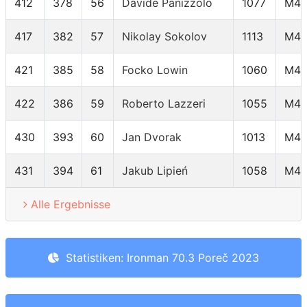
412
378
56
Davide Panizzolo
1077
M45
417
382
57
Nikolay Sokolov
1113
M45
421
385
58
Focko Lowin
1060
M45
422
386
59
Roberto Lazzeri
1055
M45
430
393
60
Jan Dvorak
1013
M45
431
394
61
Jakub Lipień
1058
M45
Alle Ergebnisse
Statistiken: Ironman 70.3 Poreč 2023