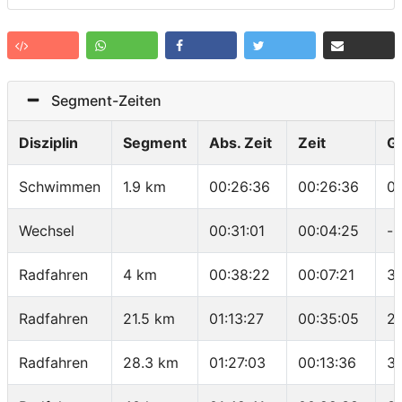
Segment-Zeiten
Disziplin
Segment
Abs. Zeit
Zeit
G
Schwimmen
1.9 km
00:26:36
00:26:36
0
Wechsel
00:31:01
00:04:25
-
Radfahren
4 km
00:38:22
00:07:21
3
Radfahren
21.5 km
01:13:27
00:35:05
2
Radfahren
28.3 km
01:27:03
00:13:36
3