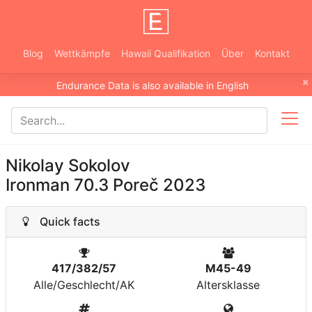
Blog
Wettkämpfe
Hawaii Qualifikation
Über
Kontakt
×
Endurance Data is also available in English
Nikolay Sokolov
Ironman 70.3 Poreč 2023
Quick facts
417/382/57
M45-49
Alle/Geschlecht/AK
Altersklasse