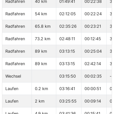
Radfahren
40 km
01:49:41
00:22:38
31
Radfahren
54 km
02:12:05
00:22:24
37
Radfahren
65.8 km
02:35:26
00:23:21
3
Radfahren
73.2 km
02:48:11
00:12:45
3
Radfahren
89 km
03:13:15
00:25:04
37
Radfahren
89 km
03:13:15
02:42:14
3
Wechsel
03:15:50
00:02:35
-
Laufen
0.2 km
03:16:41
00:00:51
04
Laufen
2 km
03:25:55
00:09:14
0
Laufen
4.9 km
03:41:36
00:15:41
0