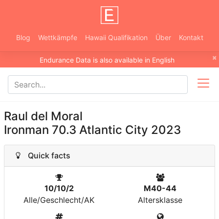
Blog
Wettkämpfe
Hawaii Qualifikation
Über
Kontakt
×
Endurance Data is also available in English
Raul del Moral
Ironman 70.3 Atlantic City 2023
Quick facts
10/10/2
M40-44
Alle/Geschlecht/AK
Altersklasse