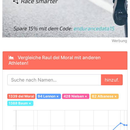
Werbung
Vergleiche Raul del Moral mit anderen
Athleten!
hinzuf.
1339 del Moral
94 Lennon
×
428 Nielsen
×
62 Albanese
×
1388 Baum
×