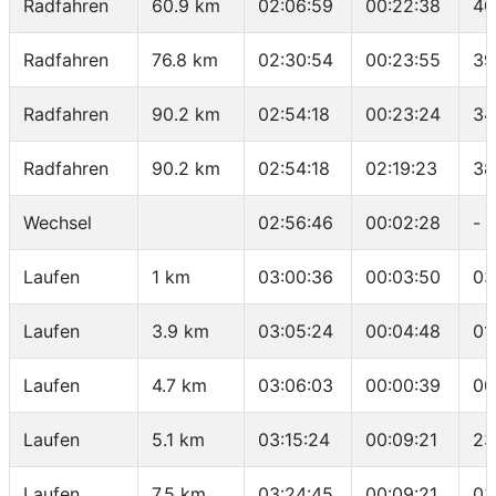
Radfahren
60.9 km
02:06:59
00:22:38
40
Radfahren
76.8 km
02:30:54
00:23:55
39
Radfahren
90.2 km
02:54:18
00:23:24
34
Radfahren
90.2 km
02:54:18
02:19:23
38
Wechsel
02:56:46
00:02:28
-
Laufen
1 km
03:00:36
00:03:50
03
Laufen
3.9 km
03:05:24
00:04:48
01
Laufen
4.7 km
03:06:03
00:00:39
00
Laufen
5.1 km
03:15:24
00:09:21
23
Laufen
7.5 km
03:24:45
00:09:21
03