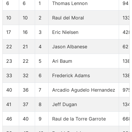
6
6
1
Thomas Lennon
94
10
10
2
Raul del Moral
133
17
16
3
Eric Nielsen
428
22
21
4
Jason Albanese
62
23
22
5
Ari Baum
138
33
32
6
Frederick Adams
138
40
36
7
Arcadio Agudelo Hernandez
975
41
37
8
Jeff Dugan
134
46
40
9
Raul de la Torre Garrote
668