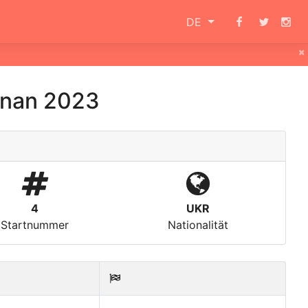
DE
×
znan 2023
4
UKR
Startnummer
Nationalität