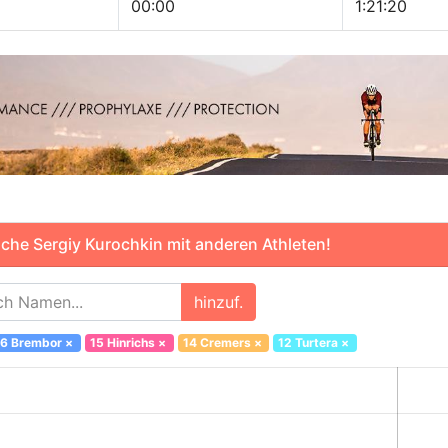
00:00
1:21:20
che Sergiy Kurochkin mit anderen Athleten!
hinzuf.
6 Brembor
×
15 Hinrichs
×
14 Cremers
×
12 Turtera
×