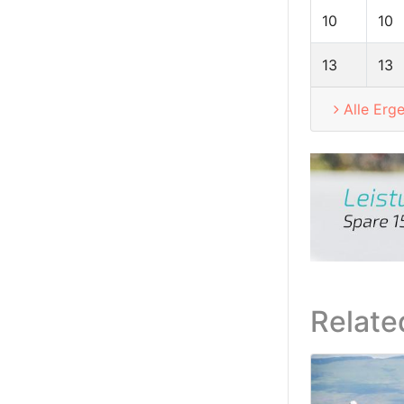
10
10
13
13
Alle Erg
Relate