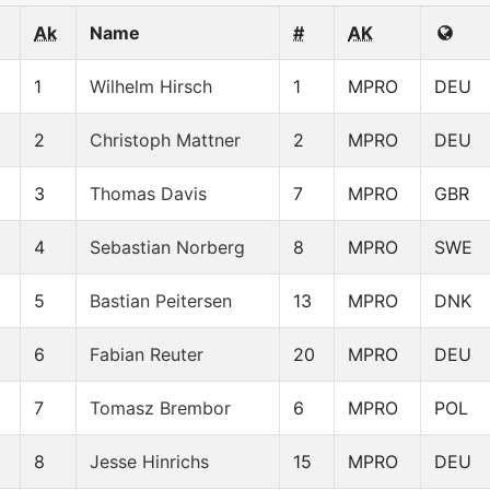
Ak
Name
#
AK
1
Wilhelm Hirsch
1
MPRO
DEU
2
Christoph Mattner
2
MPRO
DEU
3
Thomas Davis
7
MPRO
GBR
4
Sebastian Norberg
8
MPRO
SWE
5
Bastian Peitersen
13
MPRO
DNK
6
Fabian Reuter
20
MPRO
DEU
7
Tomasz Brembor
6
MPRO
POL
8
Jesse Hinrichs
15
MPRO
DEU