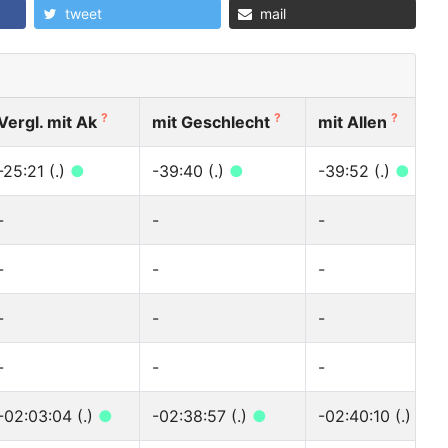
tweet
mail
?
?
?
Vergl. mit Ak
mit Geschlecht
mit Allen
-25:21 (.)
●
-39:40 (.)
●
-39:52 (.)
●
-
-
-
-
-
-
-
-
-
-
-
-
-02:03:04 (.)
●
-02:38:57 (.)
●
-02:40:10 (.)
●