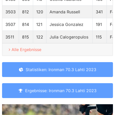
3503
812
120
Amanda Russell
341
F4
3507
814
121
Jessica Gonzalez
191
F4
3511
815
122
Julia Calogeropulos
115
F4
Alle Ergebnisse
Statistiken: Ironman 70.3 Lahti 2023
Ergebnisse: Ironman 70.3 Lahti 2023