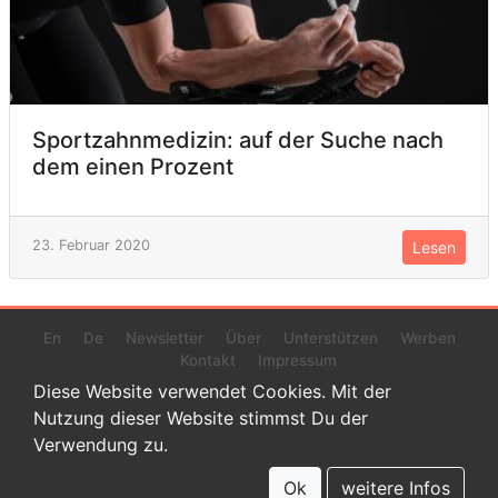
Sportzahnmedizin: auf der Suche nach
dem einen Prozent
23. Februar 2020
Lesen
En
De
Newsletter
Über
Unterstützen
Werben
Kontakt
Impressum
Diese Website verwendet Cookies. Mit der
Nutzung dieser Website stimmst Du der
Verwendung zu.
© 2022 www.endurance-data.com - aaa
Dies ist eine Beta-Version. Höchstwahrscheinlich haben sich auf
Ok
weitere Infos
dieser Website noch einige Fehler versteckt.