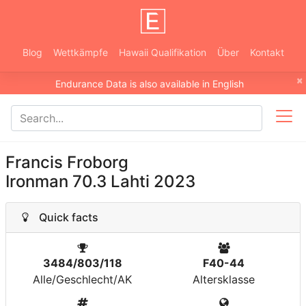
Blog
Wettkämpfe
Hawaii Qualifikation
Über
Kontakt
×
Endurance Data is also available in English
Francis Froborg
Ironman 70.3 Lahti 2023
Quick facts
3484/803/118
F40-44
Alle/Geschlecht/AK
Altersklasse