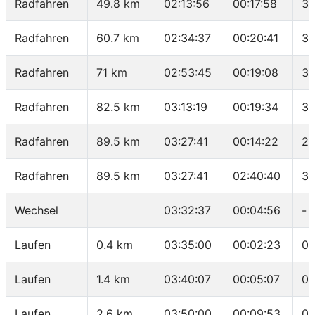
Radfahren
49.8 km
02:13:56
00:17:58
33
Radfahren
60.7 km
02:34:37
00:20:41
31
Radfahren
71 km
02:53:45
00:19:08
32
Radfahren
82.5 km
03:13:19
00:19:34
35
Radfahren
89.5 km
03:27:41
00:14:22
29
Radfahren
89.5 km
03:27:41
02:40:40
33
Wechsel
03:32:37
00:04:56
-
Laufen
0.4 km
03:35:00
00:02:23
05
Laufen
1.4 km
03:40:07
00:05:07
05
Laufen
2.6 km
03:50:00
00:09:53
08