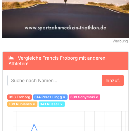
Werbung
Vergleiche Francis Froborg mit anderen
Athleten!
hinzuf.
353 Froborg
314 Perez Lingg
×
309 Schymski
×
139 Rubianes
×
341 Russell
×