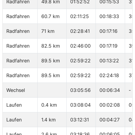
Radfahren
49.8 km
01:52:52
00:15:53
37
Radfahren
60.7 km
02:11:25
00:18:33
35
Radfahren
71 km
02:28:41
00:17:16
35
Radfahren
82.5 km
02:46:00
00:17:19
39
Radfahren
89.5 km
02:59:22
00:13:22
31
Radfahren
89.5 km
02:59:22
02:24:18
37
Wechsel
03:05:56
00:06:34
-
Laufen
0.4 km
03:08:04
00:02:08
05
Laufen
1.4 km
03:12:31
00:04:27
04
Laufen
2.6 km
03:18:36
00:06:05
05