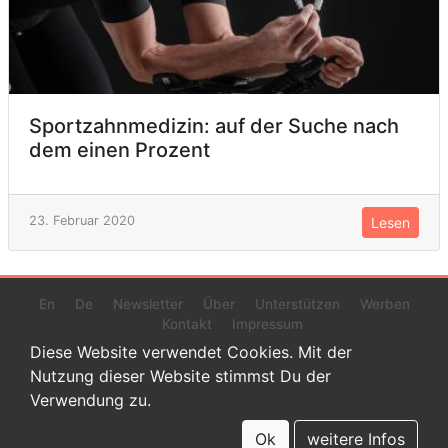
Sportzahnmedizin: auf der Suche nach
dem einen Prozent
23. Februar 2020
Lesen
En
De
Newsletter
Über
Unterstützen
Werben
Kontakt
Impressum
Diese Website verwendet Cookies. Mit der
Nutzung dieser Website stimmst Du der
Verwendung zu.
© 2022 www.endurance-data.com - aaa
Dies ist eine Beta-Version. Höchstwahrscheinlich haben sich auf
Ok
weitere Infos
dieser Website noch einige Fehler versteckt.