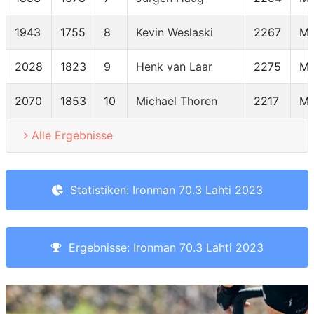
1943
1755
8
Kevin Weslaski
2267
M6
2028
1823
9
Henk van Laar
2275
M6
2070
1853
10
Michael Thoren
2217
M6
Alle Ergebnisse
Statistiken: Ironman 70.3 Lahti 2023
Ergebnisse: Ironman 70.3 Lahti 2023