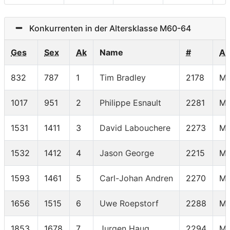
Konkurrenten in der Altersklasse M60-64
Ges
Sex
Ak
Name
#
A
832
787
1
Tim Bradley
2178
M6
1017
951
2
Philippe Esnault
2281
M6
1531
1411
3
David Labouchere
2273
M6
1532
1412
4
Jason George
2215
M6
1593
1461
5
Carl-Johan Andren
2270
M6
1656
1515
6
Uwe Roepstorf
2288
M6
1853
1678
7
Jurgen Haug
2294
M6