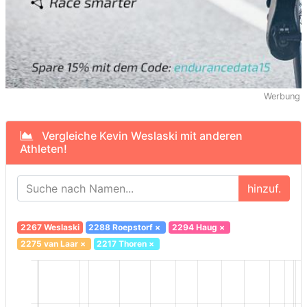
Werbung
Vergleiche Kevin Weslaski mit anderen
Athleten!
hinzuf.
2267 Weslaski
2288 Roepstorf
×
2294 Haug
×
2275 van Laar
×
2217 Thoren
×