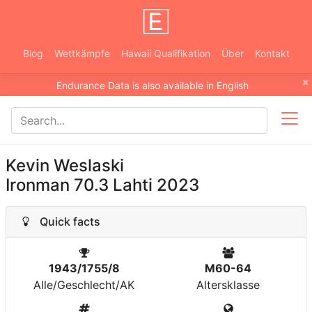
Blog
Wettkämpfe
Hawaii Qualifikation
Über
Kontakt
×
Endurance Data is also available in English
Kevin Weslaski
Ironman 70.3 Lahti 2023
Quick facts
1943/1755/8
M60-64
Alle/Geschlecht/AK
Altersklasse