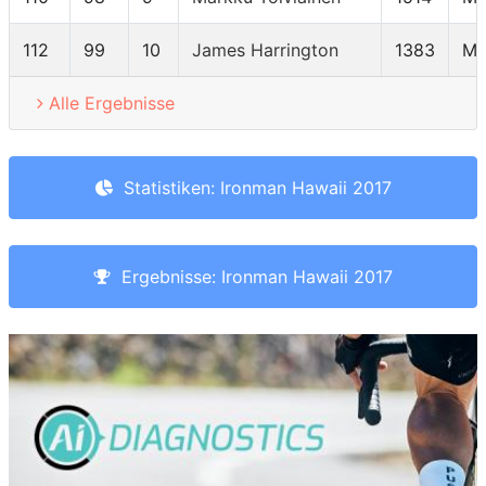
112
99
10
James Harrington
1383
M4
Alle Ergebnisse
Statistiken: Ironman Hawaii 2017
Ergebnisse: Ironman Hawaii 2017