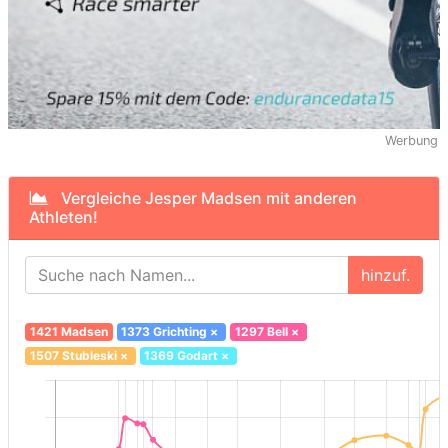
Werbung
Vergleiche Jesper Madsen mit anderen
Athleten!
hinzuf.
1421 Madsen
1373 Grichting
×
1297 Bell
×
1507 Stubleski
×
1369 Godart
×