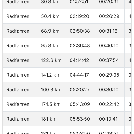
Radfahren
30.8 km
01:52:51
00:20:31
40
Radfahren
50.4 km
02:19:20
00:26:29
44
Radfahren
68.9 km
02:50:38
00:31:18
35
Radfahren
95.8 km
03:36:48
00:46:10
34
Radfahren
122.6 km
04:14:42
00:37:54
42
Radfahren
141.2 km
04:44:17
00:29:35
37
Radfahren
160.8 km
05:20:27
00:36:10
32
Radfahren
174.5 km
05:43:09
00:22:42
36
Radfahren
181 km
05:53:50
00:10:41
36
Radfahren
181 km
05:53:50
04:48:51
37