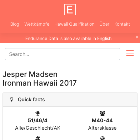
Blog
Wettkämpfe
Hawaii Qualifikation
Über
Kontakt
×
Endurance Data is also available in English
Jesper Madsen
Ironman Hawaii 2017
Quick facts
51/46/4
M40-44
Alle/Geschlecht/AK
Altersklasse