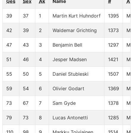
Ges
Sex
Ak
Name
#
A
39
37
1
Martin Kurt Huhndorf
1395
M4
42
39
2
Waldemar Grichting
1373
M4
47
43
3
Benjamin Bell
1297
M4
51
46
4
Jesper Madsen
1421
M4
55
50
5
Daniel Stubleski
1507
M4
59
54
6
Olivier Godart
1369
M4
73
67
7
Sam Gyde
1378
M4
79
73
8
Lucas Antonetti
1285
M4
110
98
9
Markku Toiviainen
1514
M4