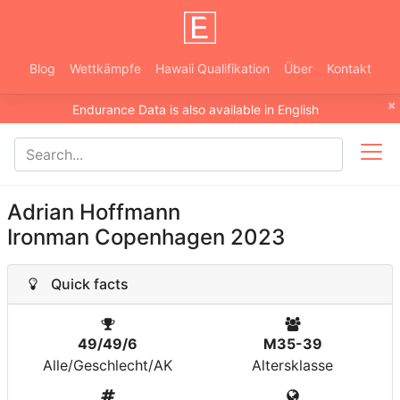
Blog
Wettkämpfe
Hawaii Qualifikation
Über
Kontakt
×
Endurance Data is also available in English
Adrian Hoffmann
Ironman Copenhagen 2023
Quick facts
49/49/6
M35-39
Alle/Geschlecht/AK
Altersklasse