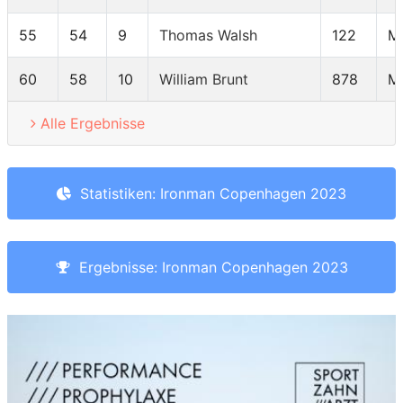
55
54
9
Thomas Walsh
122
M
60
58
10
William Brunt
878
M
Alle Ergebnisse
Statistiken: Ironman Copenhagen 2023
Ergebnisse: Ironman Copenhagen 2023