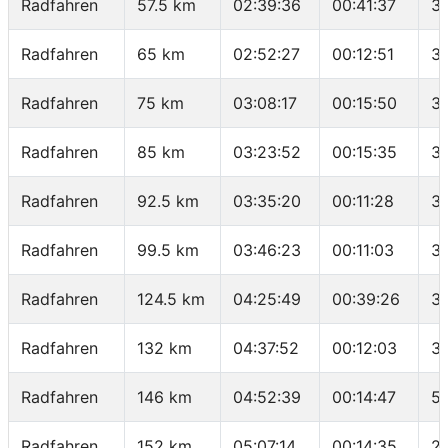
Radfahren
57.5 km
02:39:36
00:41:37
3
Radfahren
65 km
02:52:27
00:12:51
3
Radfahren
75 km
03:08:17
00:15:50
37
Radfahren
85 km
03:23:52
00:15:35
3
Radfahren
92.5 km
03:35:20
00:11:28
3
Radfahren
99.5 km
03:46:23
00:11:03
38
Radfahren
124.5 km
04:25:49
00:39:26
3
Radfahren
132 km
04:37:52
00:12:03
37
Radfahren
146 km
04:52:39
00:14:47
5
Radfahren
152 km
05:07:14
00:14:35
2