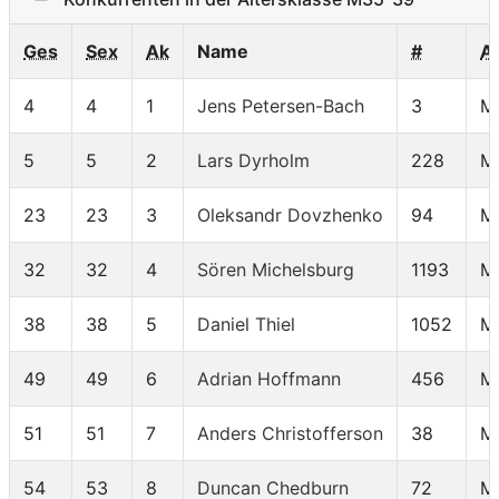
Ges
Sex
Ak
Name
#
A
4
4
1
Jens Petersen-Bach
3
M
5
5
2
Lars Dyrholm
228
M
23
23
3
Oleksandr Dovzhenko
94
M
32
32
4
Sören Michelsburg
1193
M
38
38
5
Daniel Thiel
1052
M
49
49
6
Adrian Hoffmann
456
M
51
51
7
Anders Christofferson
38
M
54
53
8
Duncan Chedburn
72
M