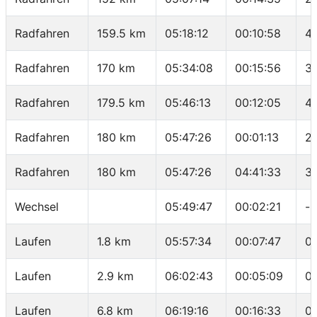
Radfahren
159.5 km
05:18:12
00:10:58
41
Radfahren
170 km
05:34:08
00:15:56
3
Radfahren
179.5 km
05:46:13
00:12:05
47
Radfahren
180 km
05:47:26
00:01:13
2
Radfahren
180 km
05:47:26
04:41:33
3
Wechsel
05:49:47
00:02:21
-
Laufen
1.8 km
05:57:34
00:07:47
04
Laufen
2.9 km
06:02:43
00:05:09
0
Laufen
6.8 km
06:19:16
00:16:33
04