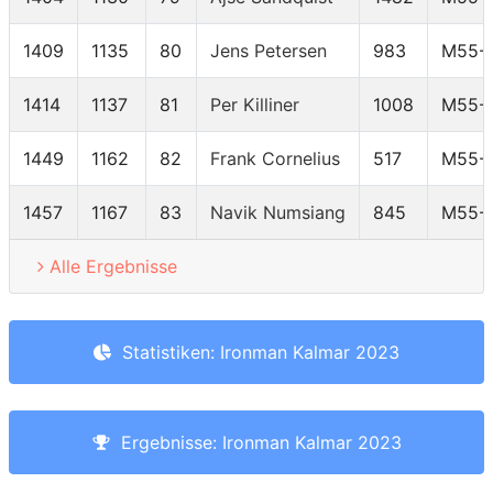
1409
1135
80
Jens Petersen
983
M55-
1414
1137
81
Per Killiner
1008
M55-
1449
1162
82
Frank Cornelius
517
M55-
1457
1167
83
Navik Numsiang
845
M55-
Alle Ergebnisse
Statistiken: Ironman Kalmar 2023
Ergebnisse: Ironman Kalmar 2023