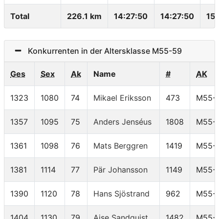
Total
226.1 km
14:27:50
14:27:50
15
Konkurrenten in der Altersklasse M55-59
Ges
Sex
Ak
Name
#
AK
1323
1080
74
Mikael Eriksson
473
M55-
1357
1095
75
Anders Jenséus
1808
M55-
1361
1098
76
Mats Berggren
1419
M55-
1381
1114
77
Pär Johansson
1149
M55-
1390
1120
78
Hans Sjöstrand
962
M55-
1404
1130
79
Ajse Sandquist
1482
M55-