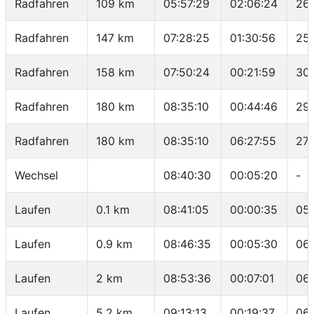
Radfahren
109 km
05:57:29
02:06:24
26.
Radfahren
147 km
07:28:25
01:30:56
25.
Radfahren
158 km
07:50:24
00:21:59
30
Radfahren
180 km
08:35:10
00:44:46
29
Radfahren
180 km
08:35:10
06:27:55
27.
Wechsel
08:40:30
00:05:20
-
Laufen
0.1 km
08:41:05
00:00:35
05
Laufen
0.9 km
08:46:35
00:05:30
06
Laufen
2 km
08:53:36
00:07:01
06
Laufen
5.2 km
09:13:13
00:19:37
06: