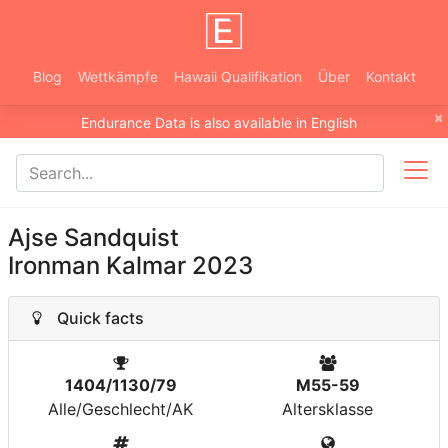
Blog
Wettkämpfe
Hawaii Qualifikation
Über
Kontakt
×
Endurance Data is also available in English
Ajse Sandquist
Ironman Kalmar 2023
Quick facts
1404/1130/79
M55-59
Alle/Geschlecht/AK
Altersklasse