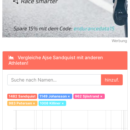
Werbung
Vergleiche Ajse Sandquist mit anderen
Athleten!
hinzuf.
1482 Sandquist
1149 Johansson
×
962 Sjöstrand
×
983 Petersen
×
1008 Killiner
×