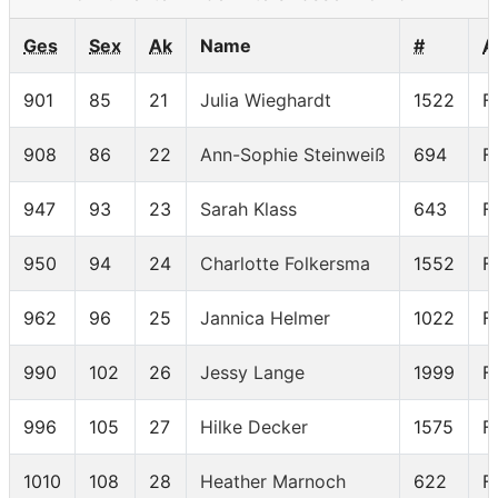
Ges
Sex
Ak
Name
#
A
901
85
21
Julia Wieghardt
1522
F
908
86
22
Ann-Sophie Steinweiß
694
F
947
93
23
Sarah Klass
643
F
950
94
24
Charlotte Folkersma
1552
F
962
96
25
Jannica Helmer
1022
F
990
102
26
Jessy Lange
1999
F
996
105
27
Hilke Decker
1575
F
1010
108
28
Heather Marnoch
622
F