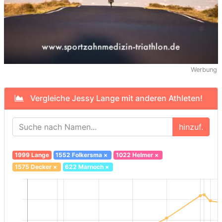
Werbung
Vergleiche Jessy Lange mit anderen Athleten!
hinzuf.
1999 Lange
1552 Folkersma
×
1022 Helmer
×
1575 Decker
×
622 Marnoch
×