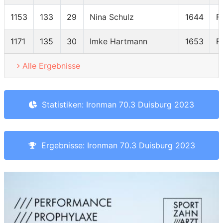
1153
133
29
Nina Schulz
1644
F
1171
135
30
Imke Hartmann
1653
F
Alle Ergebnisse
Statistiken: Ironman 70.3 Duisburg 2023
Ergebnisse: Ironman 70.3 Duisburg 2023