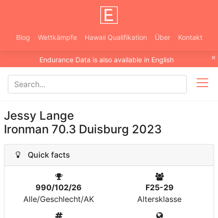
Blog
Wettkämpfe
Hawaii Qualifikation
Über
Kontakt
×
Endurance Data is also available in English
Jessy Lange
Ironman 70.3 Duisburg 2023
Quick facts
990/102/26
F25-29
Alle/Geschlecht/AK
Altersklasse