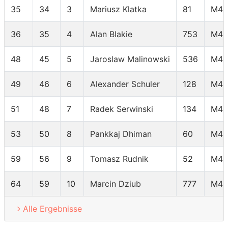
35
34
3
Mariusz Klatka
81
M40
36
35
4
Alan Blakie
753
M40
48
45
5
Jaroslaw Malinowski
536
M40
49
46
6
Alexander Schuler
128
M40
51
48
7
Radek Serwinski
134
M40
53
50
8
Pankkaj Dhiman
60
M40
59
56
9
Tomasz Rudnik
52
M40
64
59
10
Marcin Dziub
777
M40
Alle Ergebnisse