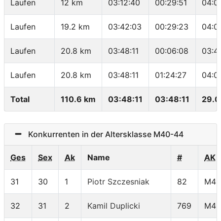
Laufen
12 km
03:12:40
00:29:51
04:0
Laufen
19.2 km
03:42:03
00:29:23
04:0
Laufen
20.8 km
03:48:11
00:06:08
03:4
Laufen
20.8 km
03:48:11
01:24:27
04:0
Total
110.6 km
03:48:11
03:48:11
29.0
Konkurrenten in der Altersklasse M40-44
Ges
Sex
Ak
Name
#
AK
31
30
1
Piotr Szczesniak
82
M40
32
31
2
Kamil Duplicki
769
M40