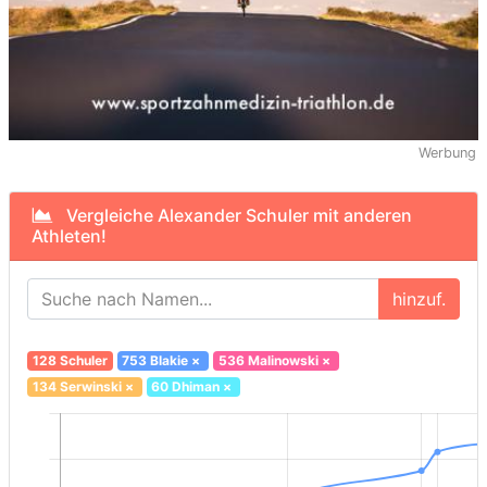
Werbung
Vergleiche Alexander Schuler mit anderen
Athleten!
hinzuf.
128 Schuler
753 Blakie
×
536 Malinowski
×
134 Serwinski
×
60 Dhiman
×