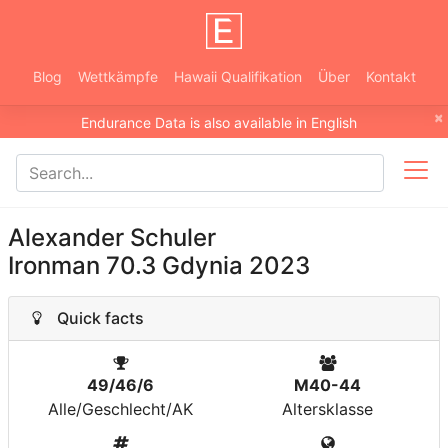
Blog
Wettkämpfe
Hawaii Qualifikation
Über
Kontakt
×
Endurance Data is also available in English
Alexander Schuler
Ironman 70.3 Gdynia 2023
Quick facts
49/46/6
M40-44
Alle/Geschlecht/AK
Altersklasse