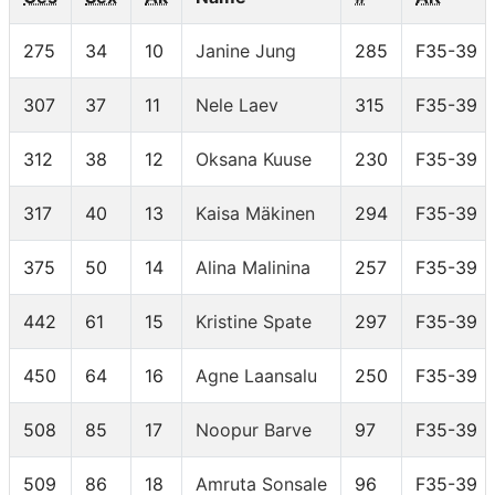
275
34
10
Janine Jung
285
F35-39
307
37
11
Nele Laev
315
F35-39
312
38
12
Oksana Kuuse
230
F35-39
317
40
13
Kaisa Mäkinen
294
F35-39
375
50
14
Alina Malinina
257
F35-39
442
61
15
Kristine Spate
297
F35-39
450
64
16
Agne Laansalu
250
F35-39
508
85
17
Noopur Barve
97
F35-39
509
86
18
Amruta Sonsale
96
F35-39