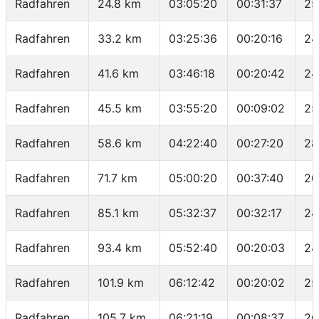
Radfahren
24.8 km
03:05:20
00:31:37
25
Radfahren
33.2 km
03:25:36
00:20:16
24
Radfahren
41.6 km
03:46:18
00:20:42
24
Radfahren
45.5 km
03:55:20
00:09:02
25
Radfahren
58.6 km
04:22:40
00:27:20
28
Radfahren
71.7 km
05:00:20
00:37:40
20
Radfahren
85.1 km
05:32:37
00:32:17
24
Radfahren
93.4 km
05:52:40
00:20:03
24
Radfahren
101.9 km
06:12:42
00:20:02
25
Radfahren
105.7 km
06:21:19
00:08:37
26