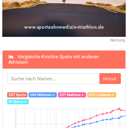
Werbung
Vergleiche Kristine Spate mit anderen
Athleten!
hinzuf.
297 Spate
294 Mäkinen
×
257 Malinina
×
250 Laansalu
×
97 Barve
×