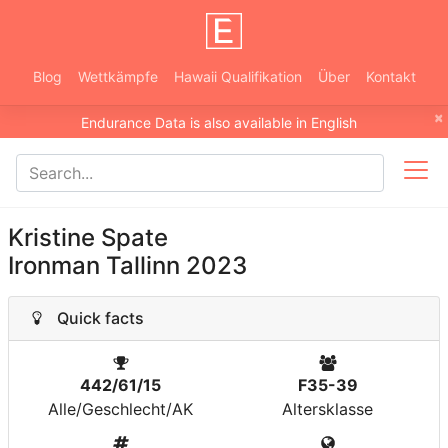
Blog
Wettkämpfe
Hawaii Qualifikation
Über
Kontakt
×
Endurance Data is also available in English
Kristine Spate
Ironman Tallinn 2023
Quick facts
442/61/15
F35-39
Alle/Geschlecht/AK
Altersklasse