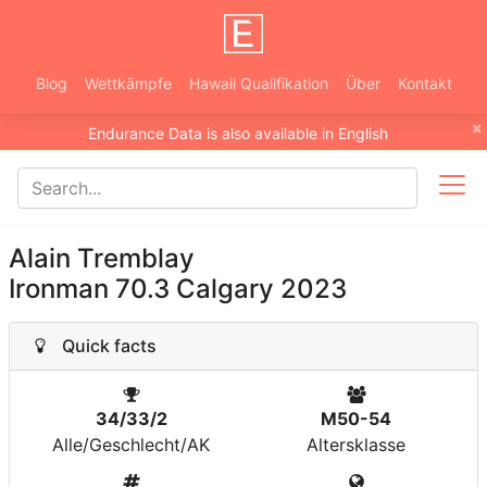
Blog
Wettkämpfe
Hawaii Qualifikation
Über
Kontakt
×
Endurance Data is also available in English
Alain Tremblay
Ironman 70.3 Calgary 2023
Quick facts
34/33/2
M50-54
Alle/Geschlecht/AK
Altersklasse