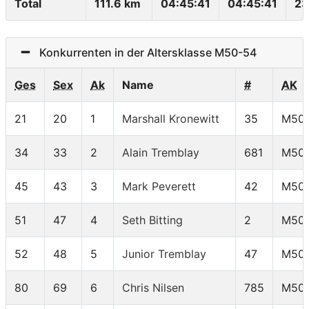
Total
111.6 km
04:45:41
04:45:41
23
Konkurrenten in der Altersklasse M50-54
Ges
Sex
Ak
Name
#
AK
21
20
1
Marshall Kronewitt
35
M50
34
33
2
Alain Tremblay
681
M50
45
43
3
Mark Peverett
42
M50
51
47
4
Seth Bitting
2
M50
52
48
5
Junior Tremblay
47
M50
80
69
6
Chris Nilsen
785
M50