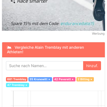
Werbung
Vergleiche Alain Tremblay mit anderen
Athleten!
hinzuf.
681 Tremblay
35 Kronewitt
×
42 Peverett
×
2 Bitting
×
47 Tremblay
×