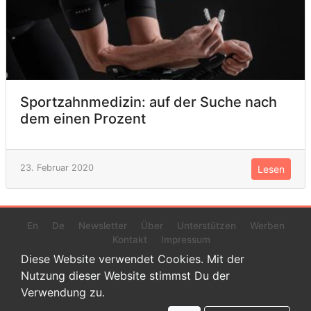
Sportzahnmedizin: auf der Suche nach
dem einen Prozent
23. Februar 2020
Lesen
En
De
Newsletter
Über
Unterstützen
Werben
Kontakt
Impressum
Diese Website verwendet Cookies. Mit der
Nutzung dieser Website stimmst Du der
Verwendung zu.
© 2022 www.endurance-data.com - aaa
Dies ist eine Beta-Version. Höchstwahrscheinlich haben sich auf