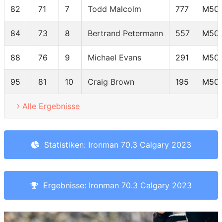
82
71
7
Todd Malcolm
777
M50
84
73
8
Bertrand Petermann
557
M50
88
76
9
Michael Evans
291
M50
95
81
10
Craig Brown
195
M50
Alle Ergebnisse
Statistiken: Ironman 70.3 Calgary 2023
Ergebnisse: Ironman 70.3 Calgary 2023