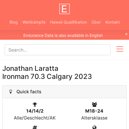
Blog
Wettkämpfe
Hawaii Qualifikation
Über
Kontakt
×
Endurance Data is also available in English
Jonathan Laratta
Ironman 70.3 Calgary 2023
Quick facts
14/14/2
M18-24
Alle/Geschlecht/AK
Altersklasse