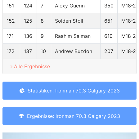
151
124
7
Alexy Guerin
350
M18-24
152
125
8
Solden Stoll
651
M18-24
171
136
9
Raahim Salman
610
M18-24
172
137
10
Andrew Buzdon
207
M18-24
Alle Ergebnisse
Statistiken: Ironman 70.3 Calgary 2023
Ergebnisse: Ironman 70.3 Calgary 2023