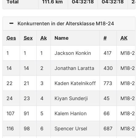
Total
111.6 km
04:32:18
04:32:18
24
Konkurrenten in der Altersklasse M18-24
Ges
Sex
Ak
Name
#
AK
1
1
1
Jackson Konkin
417
M18-24
14
14
2
Jonathan Laratta
430
M18-24
22
21
3
Kaden Katelnikoff
773
M18-24
24
23
4
Kiyan Sunderji
45
M18-24
107
91
5
Kalem Hanlon
66
M18-24
116
98
6
Spencer Ursel
687
M18-24