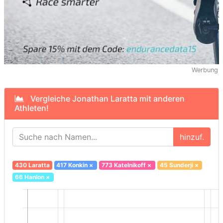
Werbung
Vergleiche Jonathan Laratta mit anderen
Athleten!
hinzuf.
430 Laratta
417 Konkin
×
773 Katelnikoff
×
45 Sunderji
×
66 Hanlon
×