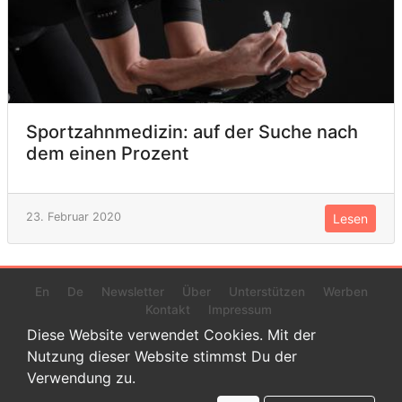
Sportzahnmedizin: auf der Suche nach
dem einen Prozent
23. Februar 2020
Lesen
En
De
Newsletter
Über
Unterstützen
Werben
Kontakt
Impressum
Diese Website verwendet Cookies. Mit der
Nutzung dieser Website stimmst Du der
Verwendung zu.
© 2022 www.endurance-data.com - aaa
Dies ist eine Beta-Version. Höchstwahrscheinlich haben sich auf