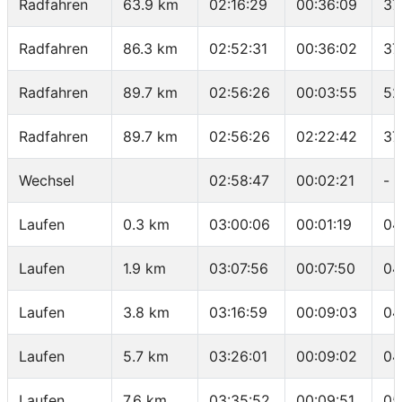
Radfahren
63.9 km
02:16:29
00:36:09
37
Radfahren
86.3 km
02:52:31
00:36:02
37
Radfahren
89.7 km
02:56:26
00:03:55
52
Radfahren
89.7 km
02:56:26
02:22:42
37
Wechsel
02:58:47
00:02:21
-
Laufen
0.3 km
03:00:06
00:01:19
04
Laufen
1.9 km
03:07:56
00:07:50
04
Laufen
3.8 km
03:16:59
00:09:03
04
Laufen
5.7 km
03:26:01
00:09:02
04
Laufen
7.6 km
03:35:52
00:09:51
05