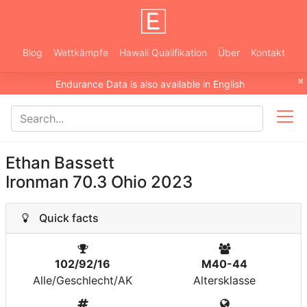
Blog
Wettkämpfe
Hawaii Qualifikation
Über
Kontakt
×
Endurance Data is also available in English
Ethan Bassett
Ironman 70.3 Ohio 2023
Quick facts
102/92/16
M40-44
Alle/Geschlecht/AK
Altersklasse