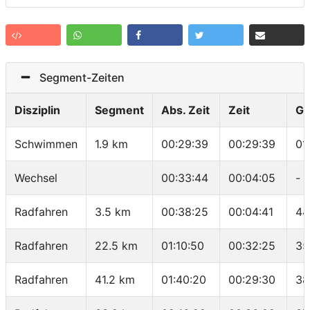
Segment-Zeiten
Disziplin
Segment
Abs. Zeit
Zeit
Ge
Schwimmen
1.9 km
00:29:39
00:29:39
01
Wechsel
00:33:44
00:04:05
-
Radfahren
3.5 km
00:38:25
00:04:41
44
Radfahren
22.5 km
01:10:50
00:32:25
35
Radfahren
41.2 km
01:40:20
00:29:30
38