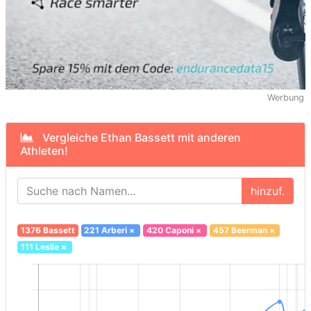
Werbung
Vergleiche Ethan Bassett mit anderen
Athleten!
hinzuf.
1376 Bassett
221 Arberi
×
420 Caponi
×
457 Beerman
×
111 Leslie
×