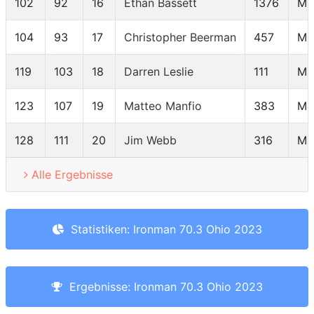
102
92
16
Ethan Bassett
1376
M4
104
93
17
Christopher Beerman
457
M4
119
103
18
Darren Leslie
111
M4
123
107
19
Matteo Manfio
383
M4
128
111
20
Jim Webb
316
M4
Alle Ergebnisse
Statistiken: Ironman 70.3 Ohio 2023
Ergebnisse: Ironman 70.3 Ohio 2023