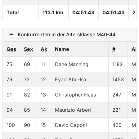
Total
113.1 km
04:51:43
04:51:43
23
Konkurrenten in der Altersklasse M40-44
Ges
Sex
Ak
Name
#
AK
75
69
11
Dane Manning
1182
M4
79
72
12
Eyad Abu-Isa
1453
M4
91
82
13
Christopher Haas
247
M4
94
85
14
Maurizio Arberi
221
M4
100
90
15
David Caponi
420
M4