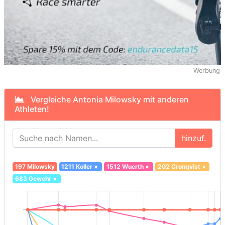
Werbung
Vergleiche Antonia Milowsky mit anderen
Athleten!
hinzuf.
197 Milowsky
1211 Koller
×
1512 Wuerth
×
202 Cronqvist
×
683 Gewehr
×