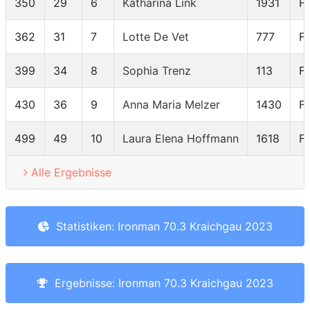
350
29
6
Katharina Link
1931
F
362
31
7
Lotte De Vet
777
F
399
34
8
Sophia Trenz
113
F
430
36
9
Anna Maria Melzer
1430
F
499
49
10
Laura Elena Hoffmann
1618
F
Alle Ergebnisse
Statistiken: Ironman 70.3 Kraichgau 2023
Ergebnisse: Ironman 70.3 Kraichgau 2023