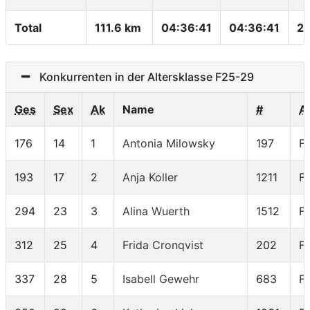
Total
111.6 km
04:36:41
04:36:41
24
Konkurrenten in der Altersklasse F25-29
Ges
Sex
Ak
Name
#
A
176
14
1
Antonia Milowsky
197
F
193
17
2
Anja Koller
1211
F
294
23
3
Alina Wuerth
1512
F
312
25
4
Frida Cronqvist
202
F
337
28
5
Isabell Gewehr
683
F