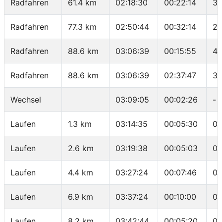
Radfahren
61.4 km
02:18:30
00:22:14
34
Radfahren
77.3 km
02:50:44
00:32:14
29
Radfahren
88.6 km
03:06:39
00:15:55
42
Radfahren
88.6 km
03:06:39
02:37:47
33
Wechsel
03:09:05
00:02:26
-
Laufen
1.3 km
03:14:35
00:05:30
04
Laufen
2.6 km
03:19:38
00:05:03
03
Laufen
4.4 km
03:27:24
00:07:46
04
Laufen
6.9 km
03:37:24
00:10:00
04
Laufen
8.2 km
03:42:44
00:05:20
04