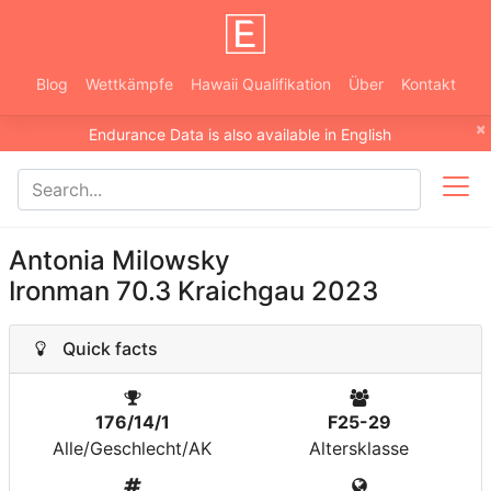
Blog
Wettkämpfe
Hawaii Qualifikation
Über
Kontakt
×
Endurance Data is also available in English
Antonia Milowsky
Ironman 70.3 Kraichgau 2023
Quick facts
176/14/1
F25-29
Alle/Geschlecht/AK
Altersklasse