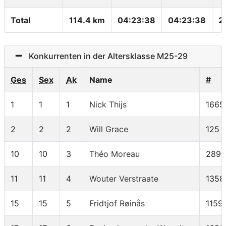
Total
114.4 km
04:23:38
04:23:38
2
Konkurrenten in der Altersklasse M25-29
Ges
Sex
Ak
Name
#
1
1
1
Nick Thijs
1665
2
2
2
Will Grace
125
10
10
3
Théo Moreau
289
11
11
4
Wouter Verstraate
1358
15
15
5
Fridtjof Røinås
1159