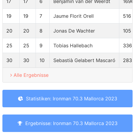
17
17
6
Benjamin van der Weerdt
1696
19
19
7
Jaume Florit Orell
516
20
20
8
Jonas De Wachter
105
25
25
9
Tobias Hallebach
336
30
30
10
Sebastià Gelabert Mascaró
2839
Alle Ergebnisse
Statistiken: Ironman 70.3 Mallorca 2023
Ergebnisse: Ironman 70.3 Mallorca 2023