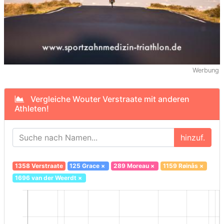
Werbung
Vergleiche Wouter Verstraate mit anderen
Athleten!
hinzuf.
1358 Verstraate
125 Grace
×
289 Moreau
×
1159 Røinås
×
1696 van der Weerdt
×