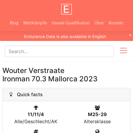
Blog
Wettkämpfe
Hawaii Qualifikation
Über
Kontakt
×
Endurance Data is also available in English
Wouter Verstraate
Ironman 70.3 Mallorca 2023
Quick facts
11/11/4
M25-29
Alle/Geschlecht/AK
Altersklasse