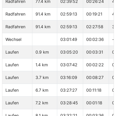
Radfahren
77.4 km
02:39:52
00:26:24
4
Radfahren
91.4 km
02:59:13
00:19:21
4
Radfahren
91.4 km
02:59:13
02:27:58
3
Wechsel
03:01:49
00:02:36
-
Laufen
0.9 km
03:05:20
00:03:31
0
Laufen
1.4 km
03:07:42
00:02:22
0
Laufen
3.7 km
03:16:09
00:08:27
0
Laufen
6.7 km
03:27:27
00:11:18
0
Laufen
7.2 km
03:28:45
00:01:18
0
Laufen
8.1 km
03:32:21
00:03:36
0