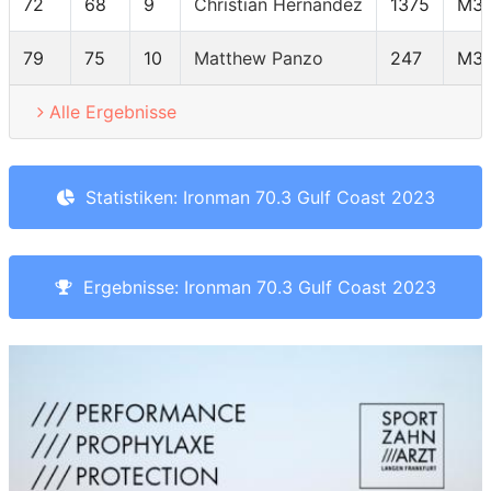
72
68
9
Christian Hernandez
1375
M30
79
75
10
Matthew Panzo
247
M30
Alle Ergebnisse
Statistiken: Ironman 70.3 Gulf Coast 2023
Ergebnisse: Ironman 70.3 Gulf Coast 2023