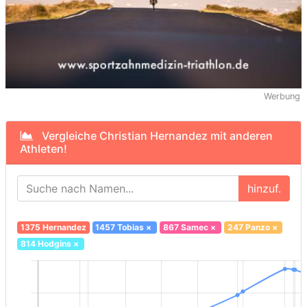
Werbung
Vergleiche Christian Hernandez mit anderen
Athleten!
hinzuf.
1375 Hernandez
1457 Tobias
×
867 Samec
×
247 Panzo
×
814 Hodgins
×