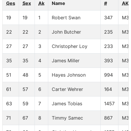
Ges
Sex
Ak
Name
#
AK
19
19
1
Robert Swan
347
M30
22
22
2
John Butcher
235
M30
27
27
3
Christopher Loy
233
M30
35
35
4
James Miller
393
M30
51
48
5
Hayes Johnson
994
M30
61
57
6
Carter Wehrer
164
M30
63
59
7
James Tobias
1457
M30
71
67
8
Timmy Samec
867
M30