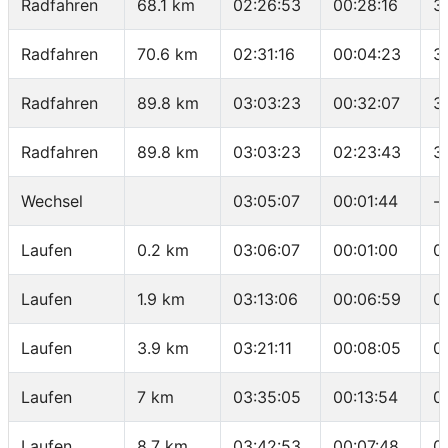
Radfahren
68.1 km
02:26:53
00:28:16
3
Radfahren
70.6 km
02:31:16
00:04:23
3
Radfahren
89.8 km
03:03:23
00:32:07
3
Radfahren
89.8 km
03:03:23
02:23:43
3
Wechsel
03:05:07
00:01:44
-
Laufen
0.2 km
03:06:07
00:01:00
0
Laufen
1.9 km
03:13:06
00:06:59
0
Laufen
3.9 km
03:21:11
00:08:05
0
Laufen
7 km
03:35:05
00:13:54
0
Laufen
8.7 km
03:42:53
00:07:48
0