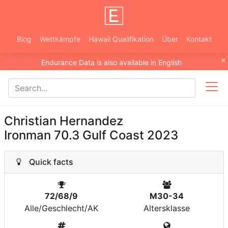
Blog
Wettkämpfe
Hawaii Qualifikation
Über
Kontakt
×
Endurance Data is also available in English
Christian Hernandez
Ironman 70.3 Gulf Coast 2023
Quick facts
72/68/9
M30-34
Alle/Geschlecht/AK
Altersklasse