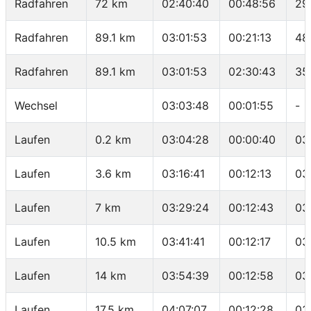
Radfahren
72 km
02:40:40
00:48:56
29
Radfahren
89.1 km
03:01:53
00:21:13
48
Radfahren
89.1 km
03:01:53
02:30:43
35
Wechsel
03:03:48
00:01:55
-
Laufen
0.2 km
03:04:28
00:00:40
03
Laufen
3.6 km
03:16:41
00:12:13
03
Laufen
7 km
03:29:24
00:12:43
03
Laufen
10.5 km
03:41:41
00:12:17
03
Laufen
14 km
03:54:39
00:12:58
03
Laufen
17.5 km
04:07:07
00:12:28
03