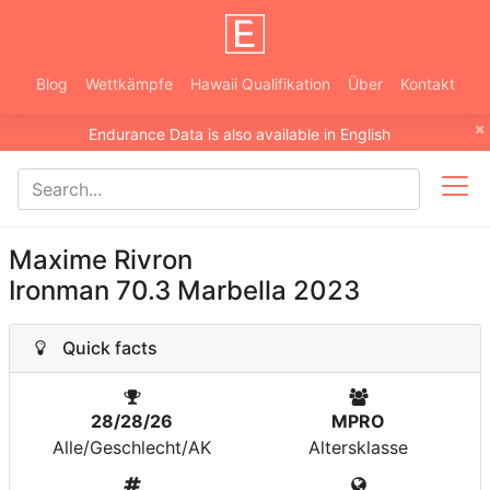
Blog
Wettkämpfe
Hawaii Qualifikation
Über
Kontakt
×
Endurance Data is also available in English
Maxime Rivron
Ironman 70.3 Marbella 2023
Quick facts
28/28/26
MPRO
Alle/Geschlecht/AK
Altersklasse