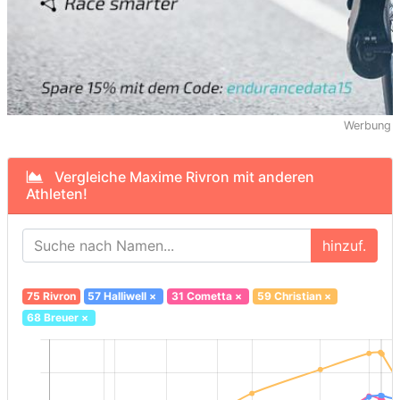
Werbung
Vergleiche Maxime Rivron mit anderen
Athleten!
hinzuf.
75 Rivron
57 Halliwell
×
31 Cometta
×
59 Christian
×
68 Breuer
×