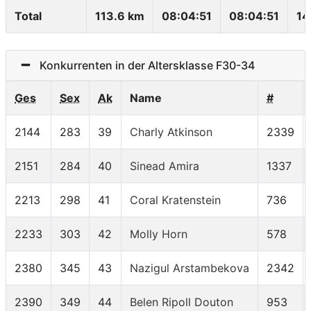
Total
113.6 km
08:04:51
08:04:51
14
Konkurrenten in der Altersklasse F30-34
Ges
Sex
Ak
Name
#
2144
283
39
Charly Atkinson
2339
2151
284
40
Sinead Amira
1337
2213
298
41
Coral Kratenstein
736
2233
303
42
Molly Horn
578
2380
345
43
Nazigul Arstambekova
2342
2390
349
44
Belen Ripoll Douton
953