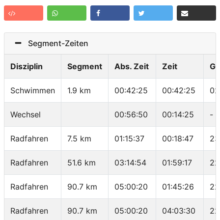
Segment-Zeiten
Disziplin
Segment
Abs. Zeit
Zeit
Ge
Schwimmen
1.9 km
00:42:25
00:42:25
02
Wechsel
00:56:50
00:14:25
-
Radfahren
7.5 km
01:15:37
00:18:47
23
Radfahren
51.6 km
03:14:54
01:59:17
22
Radfahren
90.7 km
05:00:20
01:45:26
22
Radfahren
90.7 km
05:00:20
04:03:30
22