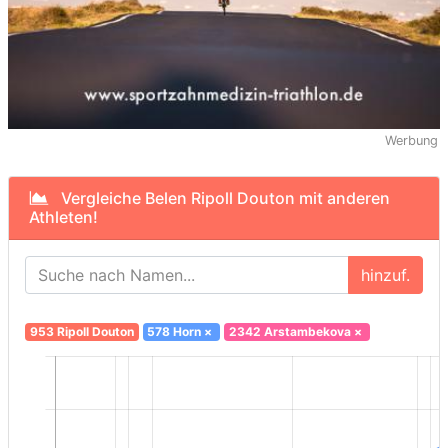
Werbung
Vergleiche Belen Ripoll Douton mit anderen
Athleten!
hinzuf.
953 Ripoll Douton
578 Horn
×
2342 Arstambekova
×