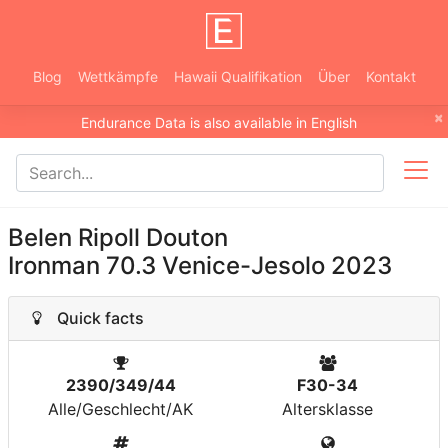
Blog
Wettkämpfe
Hawaii Qualifikation
Über
Kontakt
×
Endurance Data is also available in English
Belen Ripoll Douton
Ironman 70.3 Venice-Jesolo 2023
Quick facts
2390/349/44
F30-34
Alle/Geschlecht/AK
Altersklasse