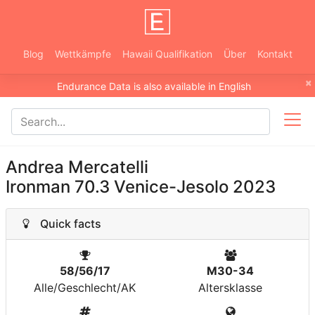
Blog
Wettkämpfe
Hawaii Qualifikation
Über
Kontakt
×
Endurance Data is also available in English
Andrea Mercatelli
Ironman 70.3 Venice-Jesolo 2023
Quick facts
58/56/17
M30-34
Alle/Geschlecht/AK
Altersklasse