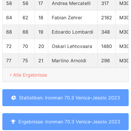
58
56
17
Andrea Mercatelli
317
M30
64
62
18
Fabian Zehrer
2182
M30
68
66
19
Edoardo Lombardi
348
M30
72
70
20
Oskari Lehtovaara
1480
M30
77
75
21
Martino Arnoldi
296
M30
Alle Ergebnisse
Statistiken: Ironman 70.3 Venice-Jesolo 2023
Ergebnisse: Ironman 70.3 Venice-Jesolo 2023