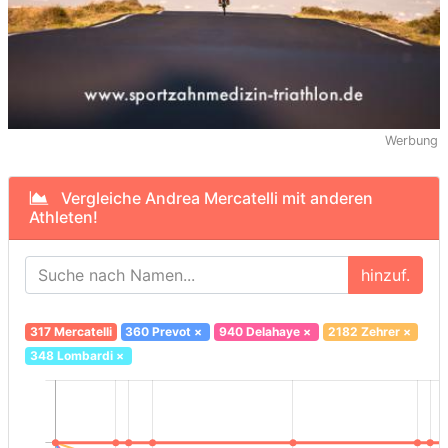
Werbung
Vergleiche Andrea Mercatelli mit anderen
Athleten!
hinzuf.
317 Mercatelli
360 Prevot
×
940 Delahaye
×
2182 Zehrer
×
348 Lombardi
×