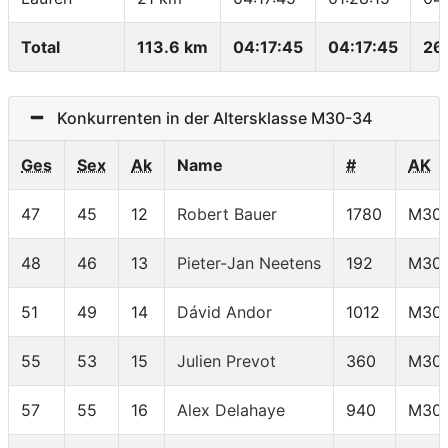
Total
113.6 km
04:17:45
04:17:45
26
Konkurrenten in der Altersklasse M30-34
Ges
Sex
Ak
Name
#
AK
47
45
12
Robert Bauer
1780
M30
48
46
13
Pieter-Jan Neetens
192
M30
51
49
14
Dávid Andor
1012
M30
55
53
15
Julien Prevot
360
M30
57
55
16
Alex Delahaye
940
M30