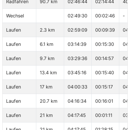
Radfahren
90.7 km
02:46:44
02:14:44
40
Wechsel
02:49:30
00:02:46
-
Laufen
2.3 km
02:59:09
00:09:39
04:
Laufen
6.1 km
03:14:39
00:15:30
04
Laufen
9.7 km
03:29:36
00:14:57
04
Laufen
13.4 km
03:45:16
00:15:40
04
Laufen
17 km
04:00:33
00:15:17
04
Laufen
20.7 km
04:16:34
00:16:01
04
Laufen
21 km
04:17:45
00:01:11
03
Laufen
21 km
04:17:45
01:28:15
04