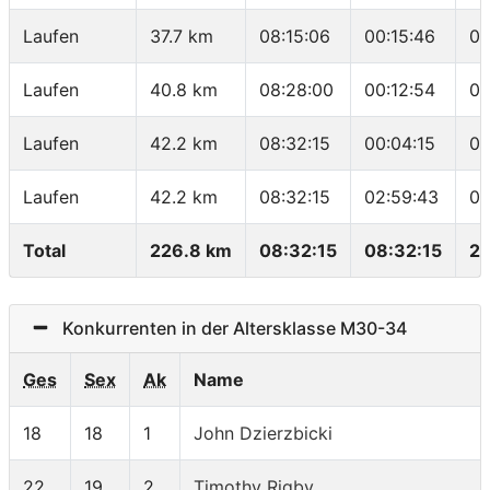
Laufen
37.7 km
08:15:06
00:15:46
04
Laufen
40.8 km
08:28:00
00:12:54
04
Laufen
42.2 km
08:32:15
00:04:15
03
Laufen
42.2 km
08:32:15
02:59:43
04
Total
226.8 km
08:32:15
08:32:15
26
Konkurrenten in der Altersklasse M30-34
Ges
Sex
Ak
Name
18
18
1
John Dzierzbicki
22
19
2
Timothy Rigby