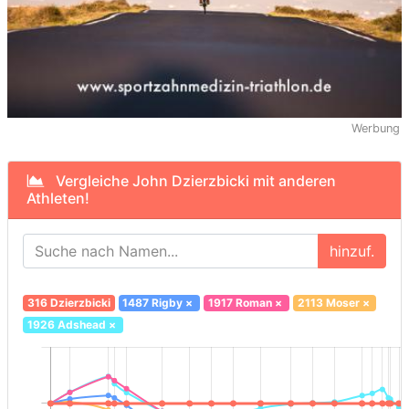
Werbung
Vergleiche John Dzierzbicki mit anderen
Athleten!
hinzuf.
316 Dzierzbicki
1487 Rigby
×
1917 Roman
×
2113 Moser
×
1926 Adshead
×