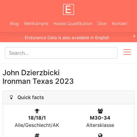
Blog
Wettkämpfe
Hawaii Qualifikation
Über
Kontakt
×
Endurance Data is also available in English
John Dzierzbicki
Ironman Texas 2023
Quick facts
18/18/1
M30-34
Alle/Geschlecht/AK
Altersklasse