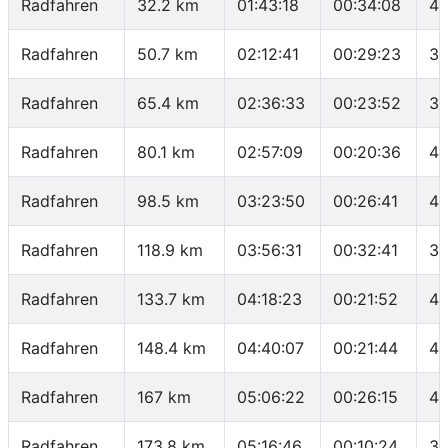
Radfahren
32.2 km
01:43:18
00:34:08
42
Radfahren
50.7 km
02:12:41
00:29:23
37
Radfahren
65.4 km
02:36:33
00:23:52
36
Radfahren
80.1 km
02:57:09
00:20:36
42
Radfahren
98.5 km
03:23:50
00:26:41
41
Radfahren
118.9 km
03:56:31
00:32:41
37
Radfahren
133.7 km
04:18:23
00:21:52
40
Radfahren
148.4 km
04:40:07
00:21:44
40
Radfahren
167 km
05:06:22
00:26:15
42
Radfahren
173.8 km
05:16:46
00:10:24
39