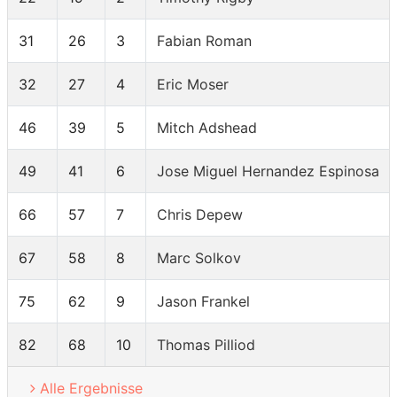
31
26
3
Fabian Roman
32
27
4
Eric Moser
46
39
5
Mitch Adshead
49
41
6
Jose Miguel Hernandez Espinosa
66
57
7
Chris Depew
67
58
8
Marc Solkov
75
62
9
Jason Frankel
82
68
10
Thomas Pilliod
Alle Ergebnisse