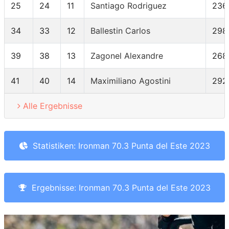
25
24
11
Santiago Rodriguez
236
34
33
12
Ballestin Carlos
298
39
38
13
Zagonel Alexandre
268
41
40
14
Maximiliano Agostini
292
Alle Ergebnisse
Statistiken: Ironman 70.3 Punta del Este 2023
Ergebnisse: Ironman 70.3 Punta del Este 2023