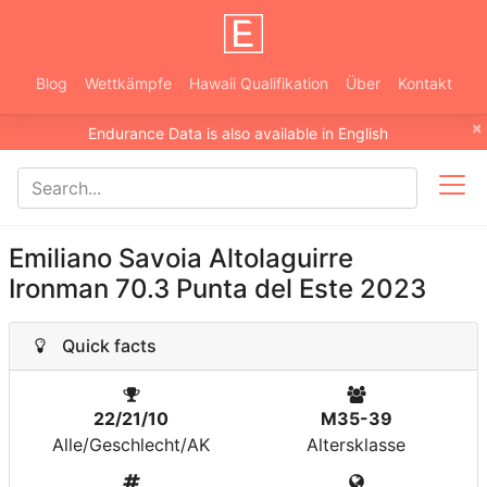
Blog
Wettkämpfe
Hawaii Qualifikation
Über
Kontakt
×
Endurance Data is also available in English
Emiliano Savoia Altolaguirre
Ironman 70.3 Punta del Este 2023
Quick facts
22/21/10
M35-39
Alle/Geschlecht/AK
Altersklasse