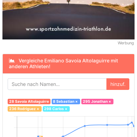
Werbung
Vergleiche Emiliano Savoia Altolaguirre mit
anderen Athleten!
hinzuf.
28 Savoia Altolaguirre
8 Sebastian
×
295 Jonathan
×
236 Rodriguez
×
298 Carlos
×