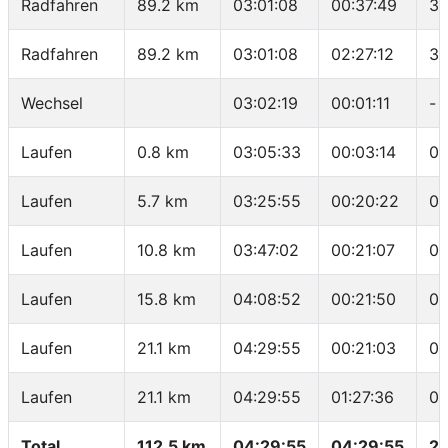
Radfahren
89.2 km
03:01:08
00:37:49
34
Radfahren
89.2 km
03:01:08
02:27:12
36
Wechsel
03:02:19
00:01:11
-
Laufen
0.8 km
03:05:33
00:03:14
04
Laufen
5.7 km
03:25:55
00:20:22
04
Laufen
10.8 km
03:47:02
00:21:07
04
Laufen
15.8 km
04:08:52
00:21:50
04
Laufen
21.1 km
04:29:55
00:21:03
03
Laufen
21.1 km
04:29:55
01:27:36
04
Total
112.5 km
04:29:55
04:29:55
25