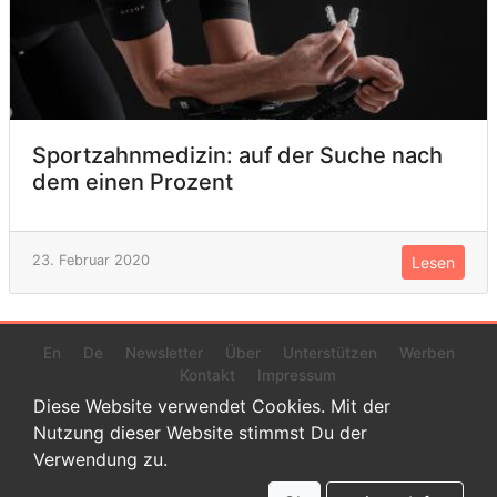
Sportzahnmedizin: auf der Suche nach
dem einen Prozent
23. Februar 2020
Lesen
En
De
Newsletter
Über
Unterstützen
Werben
Kontakt
Impressum
Diese Website verwendet Cookies. Mit der
Nutzung dieser Website stimmst Du der
Verwendung zu.
© 2022 www.endurance-data.com - aaa
Dies ist eine Beta-Version. Höchstwahrscheinlich haben sich auf