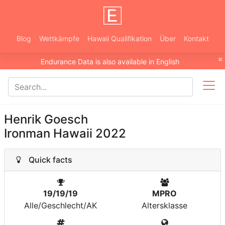
Blog
Wettkämpfe
Hawaii Qualifikation
Über
Kontakt
×
Endurance Data is also available in English
Henrik Goesch
Ironman Hawaii 2022
Quick facts
19/19/19
MPRO
Alle/Geschlecht/AK
Altersklasse