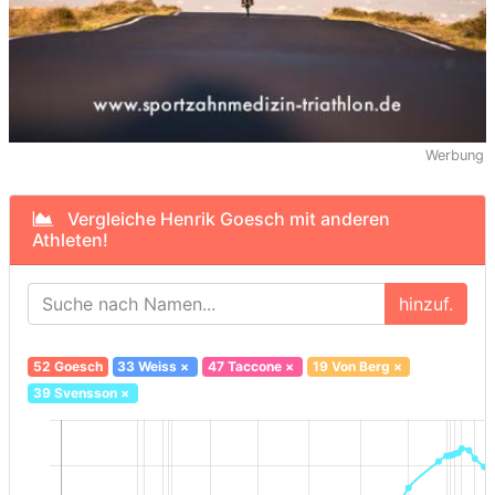
Werbung
Vergleiche Henrik Goesch mit anderen
Athleten!
hinzuf.
52 Goesch
33 Weiss
×
47 Taccone
×
19 Von Berg
×
39 Svensson
×