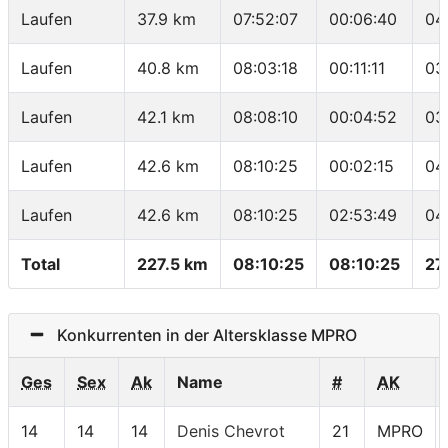
Laufen
37.9 km
07:52:07
00:06:40
04
Laufen
40.8 km
08:03:18
00:11:11
03
Laufen
42.1 km
08:08:10
00:04:52
03
Laufen
42.6 km
08:10:25
00:02:15
04
Laufen
42.6 km
08:10:25
02:53:49
04
Total
227.5 km
08:10:25
08:10:25
27
Konkurrenten in der Altersklasse MPRO
Ges
Sex
Ak
Name
#
AK
14
14
14
Denis Chevrot
21
MPRO