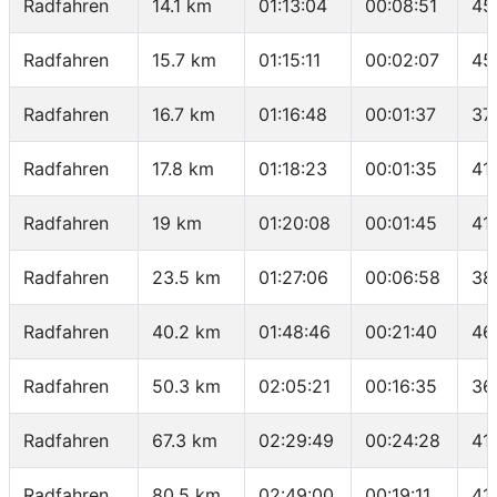
Radfahren
14.1 km
01:13:04
00:08:51
45
Radfahren
15.7 km
01:15:11
00:02:07
45
Radfahren
16.7 km
01:16:48
00:01:37
37
Radfahren
17.8 km
01:18:23
00:01:35
41
Radfahren
19 km
01:20:08
00:01:45
41
Radfahren
23.5 km
01:27:06
00:06:58
38
Radfahren
40.2 km
01:48:46
00:21:40
46
Radfahren
50.3 km
02:05:21
00:16:35
36
Radfahren
67.3 km
02:29:49
00:24:28
41
Radfahren
80.5 km
02:49:00
00:19:11
41