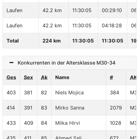
Laufen
42.2 km
11:30:05
00:29:10
06:
Laufen
42.2 km
11:30:05
04:18:28
06:
Total
224 km
11:30:05
11:30:05
19
Konkurrenten in der Altersklasse M30-34
Ges
Sex
Ak
Name
#
AK
403
381
82
Niels Mojica
384
M3
414
391
83
Mirko Sanna
2079
M3
433
409
84
Miika Hirvi
1028
M3
435
411
85
Ahmed Sali
672
M3