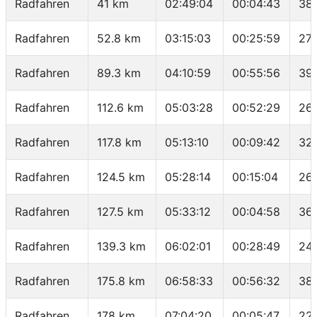
Radfahren
41 km
02:49:04
00:04:43
38.
Radfahren
52.8 km
03:15:03
00:25:59
27.
Radfahren
89.3 km
04:10:59
00:55:56
39.
Radfahren
112.6 km
05:03:28
00:52:29
26.
Radfahren
117.8 km
05:13:10
00:09:42
32.
Radfahren
124.5 km
05:28:14
00:15:04
26.
Radfahren
127.5 km
05:33:12
00:04:58
36.
Radfahren
139.3 km
06:02:01
00:28:49
24.
Radfahren
175.8 km
06:58:33
00:56:32
38.
Radfahren
178 km
07:04:20
00:05:47
22