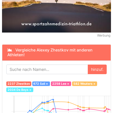
Werbung
Vergleiche Alexey Zhestkov mit anderen
Athleten!
hinzuf.
2237 Zhestkov
672 Sali
×
2258 Lee
×
582 Wouters
×
2034 De Beys
×