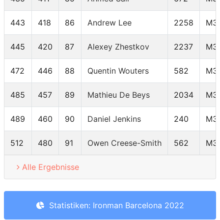
443
418
86
Andrew Lee
2258
M3
445
420
87
Alexey Zhestkov
2237
M3
472
446
88
Quentin Wouters
582
M3
485
457
89
Mathieu De Beys
2034
M3
489
460
90
Daniel Jenkins
240
M3
512
480
91
Owen Creese-Smith
562
M3
Alle Ergebnisse
Statistiken: Ironman Barcelona 2022