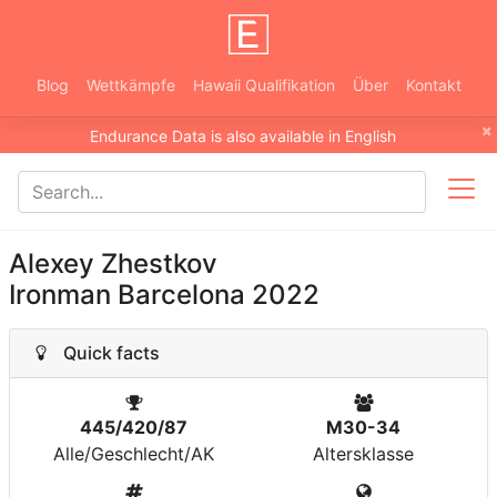
Blog
Wettkämpfe
Hawaii Qualifikation
Über
Kontakt
×
Endurance Data is also available in English
Alexey Zhestkov
Ironman Barcelona 2022
Quick facts
445/420/87
M30-34
Alle/Geschlecht/AK
Altersklasse