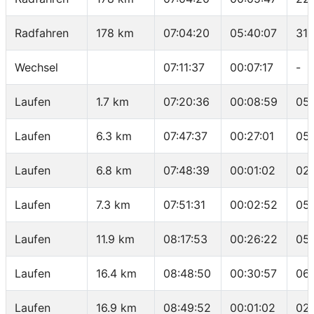
Radfahren
178 km
07:04:20
05:40:07
31.
Wechsel
07:11:37
00:07:17
-
Laufen
1.7 km
07:20:36
00:08:59
05:
Laufen
6.3 km
07:47:37
00:27:01
05
Laufen
6.8 km
07:48:39
00:01:02
02
Laufen
7.3 km
07:51:31
00:02:52
05
Laufen
11.9 km
08:17:53
00:26:22
05
Laufen
16.4 km
08:48:50
00:30:57
06
Laufen
16.9 km
08:49:52
00:01:02
02