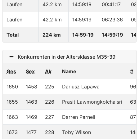
Laufen
42.2 km
14:59:19
00:41:17
08:
Laufen
42.2 km
14:59:19
06:23:36
09
Total
224 km
14:59:19
14:59:19
14
Konkurrenten in der Altersklasse M35-39
Ges
Sex
Ak
Name
#
1650
1458
225
Dariusz Lapawa
96
1655
1463
226
Prasit Lawmongkolchaisri
63
1663
1469
227
Darren Parnell
876
1673
1477
228
Toby Wilson
144