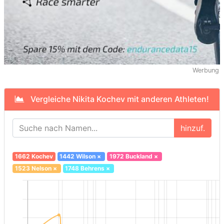
Werbung
Vergleiche Nikita Kochev mit anderen Athleten!
hinzuf.
1662 Kochev
1442 Wilson
×
1972 Buckland
×
1523 Nelson
×
1748 Behrens
×