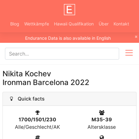
Blog
Wettkämpfe
Hawaii Qualifikation
Über
Kontakt
×
Endurance Data is also available in English
Nikita Kochev
Ironman Barcelona 2022
Quick facts
1700/1501/230
M35-39
Alle/Geschlecht/AK
Altersklasse