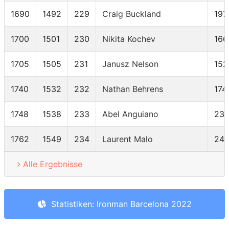
1690
1492
229
Craig Buckland
197
1700
1501
230
Nikita Kochev
166
1705
1505
231
Janusz Nelson
152
1740
1532
232
Nathan Behrens
174
1748
1538
233
Abel Anguiano
233
1762
1549
234
Laurent Malo
24
Alle Ergebnisse
Statistiken: Ironman Barcelona 2022