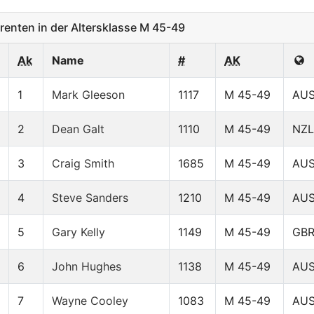
nten in der Altersklasse M 45-49
Ak
Name
#
AK
1
Mark Gleeson
1117
M 45-49
AU
2
Dean Galt
1110
M 45-49
NZL
3
Craig Smith
1685
M 45-49
AU
4
Steve Sanders
1210
M 45-49
AU
5
Gary Kelly
1149
M 45-49
GB
6
John Hughes
1138
M 45-49
AU
7
Wayne Cooley
1083
M 45-49
AU