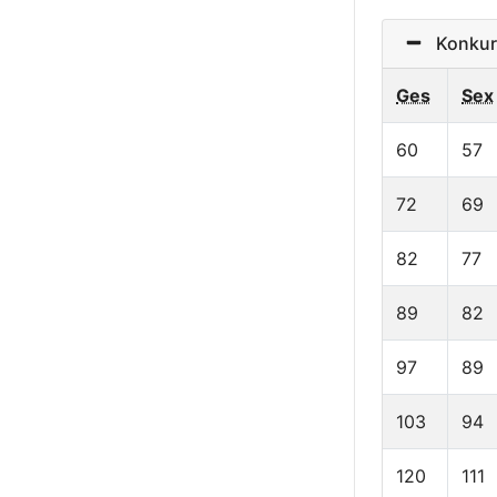
Konkurre
Ges
Sex
60
57
72
69
82
77
89
82
97
89
103
94
120
111