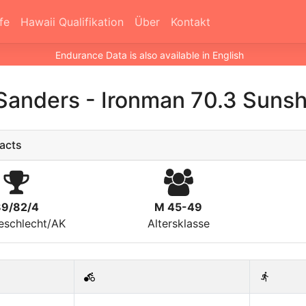
fe
Hawaii Qualifikation
Über
Kontakt
Endurance Data is also available in English
 Sanders
-
Ironman 70.3 Sunsh
acts
89/82/4
M 45-49
eschlecht/AK
Altersklasse