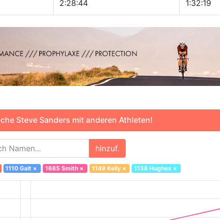
2:28:44
1:32:19
che Steve Sanders mit anderen Athleten!
hinzuf.
1110 Galt
×
1685 Smith
×
1149 Kelly
×
1138 Hughes
×