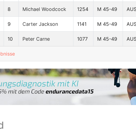
8
Michael Woodcock
1254
M 45-49
AU
9
Carter Jackson
1141
M 45-49
AU
10
Peter Carne
1077
M 45-49
AU
ebnisse
d