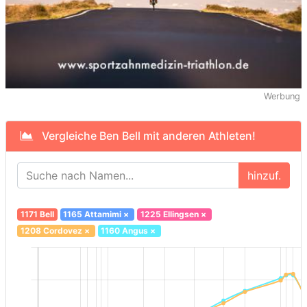
Werbung
Vergleiche Ben Bell mit anderen Athleten!
hinzuf.
1171 Bell
1165 Attamimi
×
1225 Ellingsen
×
1208 Cordovez
×
1160 Angus
×