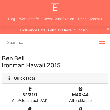
Blog
Wettkämpfe
Hawaii Qualifikation
Über
Kontakt
×
Endurance Data is also available in English
Ben Bell
Ironman Hawaii 2015
Quick facts
32/31/1
M40-44
Alle/Geschlecht/AK
Altersklasse