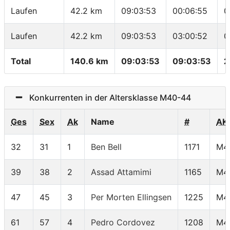
Laufen
42.2 km
09:03:53
00:06:55
0
Laufen
42.2 km
09:03:53
03:00:52
0
Total
140.6 km
09:03:53
09:03:53
2
Konkurrenten in der Altersklasse M40-44
Ges
Sex
Ak
Name
#
AK
32
31
1
Ben Bell
1171
M4
39
38
2
Assad Attamimi
1165
M4
47
45
3
Per Morten Ellingsen
1225
M4
61
57
4
Pedro Cordovez
1208
M4