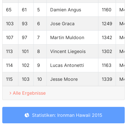
65
61
5
Damien Angus
1160
M4
103
93
6
Jose Graca
1249
M4
107
97
7
Martin Muldoon
1342
M4
113
101
8
Vincent Liegeois
1302
M4
114
102
9
Lucas Antonetti
1163
M4
115
103
10
Jesse Moore
1339
M4
Alle Ergebnisse
Statistiken: Ironman Hawaii 2015